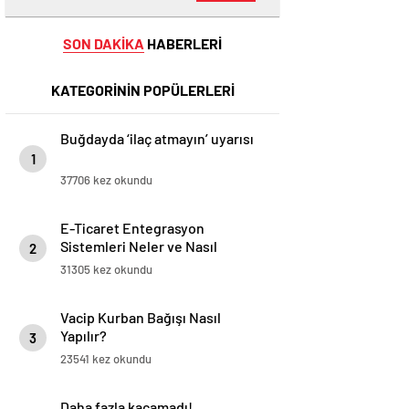
SON DAKİKA
HABERLERİ
KATEGORİNİN POPÜLERLERİ
Buğdayda ‘ilaç atmayın’ uyarısı
1
37706 kez okundu
E-Ticaret Entegrasyon
Sistemleri Neler ve Nasıl
2
Yapılır?
31305 kez okundu
Vacip Kurban Bağışı Nasıl
Yapılır?
3
23541 kez okundu
Daha fazla kaçamadı!