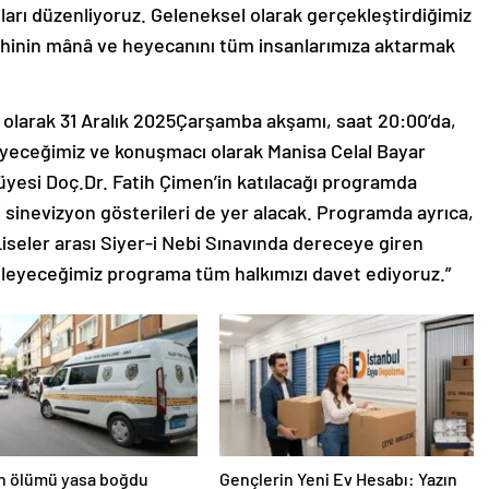
ları düzenliyoruz. Geleneksel olarak gerçekleştirdiğimiz
ethinin mânâ ve heyecanını tüm insanlarımıza aktarmak
olarak 31 Aralık 2025Çarşamba akşamı, saat 20:00’da,
yeceğimiz ve konuşmacı olarak Manisa Celal Bayar
 üyesi Doç.Dr. Fatih Çimen’in katılacağı programda
tli sinevizyon gösterileri de yer alacak. Programda ayrıca,
Liseler arası Siyer-i Nebi Sınavında dereceye giren
nleyeceğimiz programa tüm halkımızı davet ediyoruz.”
in ölümü yasa boğdu
Gençlerin Yeni Ev Hesabı: Yazın