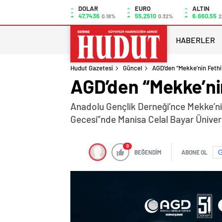
DOLAR
EURO
ALTIN
47,7436
55,2510
6.660,55
0.18%
0.32%
2
HABERLER
Hudut Gazetesi
Güncel
AGD’den “Mekke’nin Fethi
AGD’den “Mekke’nin
Anadolu Gençlik Derneği’nce Mekke’ni
Gecesi”nde Manisa Celal Bayar Üniver
0
BEĞENDİM
ABONE OL