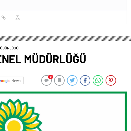
MÜDÜRLÜĞÜ
GENEL MÜDÜRLÜĞÜ
0
News