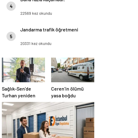
4
22569 kez okundu
Jandarma trafik öğretmeni
5
20331 kez okundu
Sağlık-Sen’de
Ceren’in ölümü
Turhan yeniden
yasa boğdu