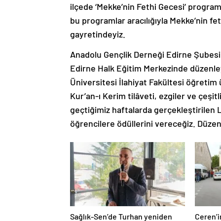
ilçede ‘Mekke’nin Fethi Gecesi’ program
bu programlar aracılığıyla Mekke’nin f
gayretindeyiz.
Anadolu Gençlik Derneği Edirne Şubesi 
Edirne Halk Eğitim Merkezinde düzenle
Üniversitesi İlahiyat Fakültesi öğretim
Kur’an-ı Kerim tilâveti, ezgiler ve çeşi
geçtiğimiz haftalarda gerçekleştirilen 
öğrencilere ödüllerini vereceğiz. Düze
Sağlık-Sen’de Turhan yeniden
Ceren’