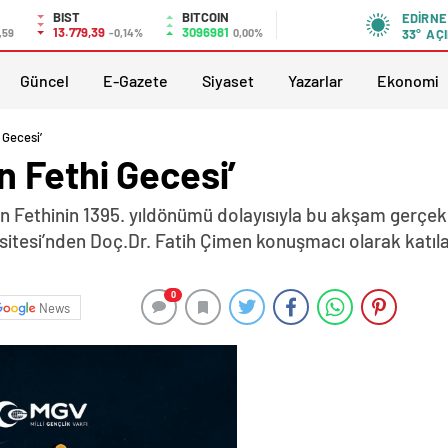
BIST
BITCOIN
EDIRNE
13.779,39
3096981
,59
-0,14%
0,00%
33°
AÇI
Güncel
E-Gazete
Siyaset
Yazarlar
Ekonomi
 Gecesi’
 Fethi Gecesi’
n Fethinin 1395. yıldönümü dolayısıyla bu akşam gerçekl
sitesi’nden Doç.Dr. Fatih Çimen konuşmacı olarak katı
0
News