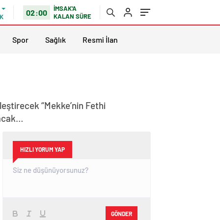
İMSAK'A
02:00
KALAN SÜRE
K
Spor
Sağlık
Resmi İlan
eştirecek “Mekke’nin Fethi
lacak…
HIZLI YORUM YAP
GÖNDER