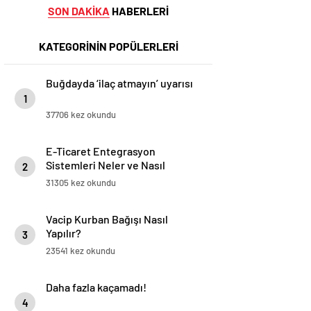
SON DAKİKA
HABERLERİ
KATEGORİNİN POPÜLERLERİ
Buğdayda ‘ilaç atmayın’ uyarısı
1
37706 kez okundu
E-Ticaret Entegrasyon
Sistemleri Neler ve Nasıl
2
Yapılır?
31305 kez okundu
Vacip Kurban Bağışı Nasıl
Yapılır?
3
23541 kez okundu
Daha fazla kaçamadı!
4