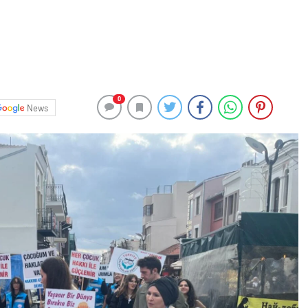
0
News