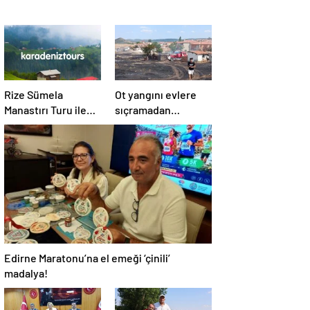
Rize Sümela
Ot yangını evlere
Manastırı Turu ile
sıçramadan
Tarih ve Doğayı Bir
söndürüldü!
Arada Keşfedin
Edirne Maratonu’na el emeği ‘çinili’
madalya!