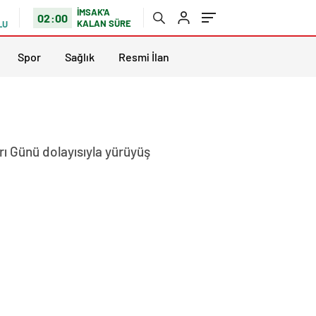
İMSAK'A
02:00
KALAN SÜRE
LU
Spor
Sağlık
Resmi İlan
ı Günü dolayısıyla yürüyüş