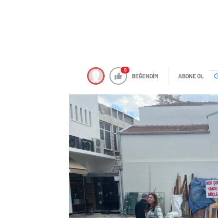
0
BEĞENDİM
ABONE OL