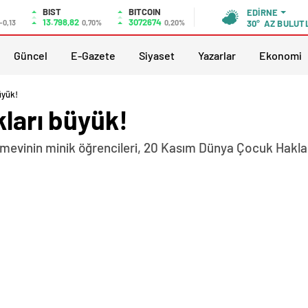
BIST
BITCOIN
EDIRNE
13.798,82
3072674
-0,13
0,70%
0,20%
30°
AZ BULUT
Güncel
E-Gazete
Siyaset
Yazarlar
Ekonomi
üyük!
kları büyük!
ımevinin minik öğrencileri, 20 Kasım Dünya Çocuk Haklar