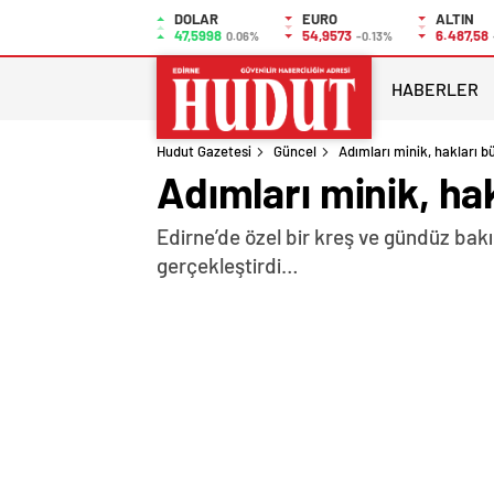
DOLAR
EURO
ALTIN
47,5998
54,9573
6.487,58
0.06%
-0.13%
HABERLER
Hudut Gazetesi
Güncel
Adımları minik, hakları b
Adımları minik, ha
Edirne’de özel bir kreş ve gündüz bak
gerçekleştirdi…