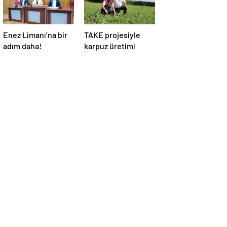
Enez Limanı’na bir
TAKE projesiyle
adım daha!
karpuz üretimi