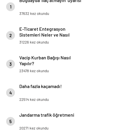
Buğdayda ‘ilaç atmayın’ uyarısı
1
37632 kez okundu
E-Ticaret Entegrasyon
Sistemleri Neler ve Nasıl
2
Yapılır?
31226 kez okundu
Vacip Kurban Bağışı Nasıl
Yapılır?
3
23478 kez okundu
Daha fazla kaçamadı!
4
22514 kez okundu
Jandarma trafik öğretmeni
5
20271 kez okundu