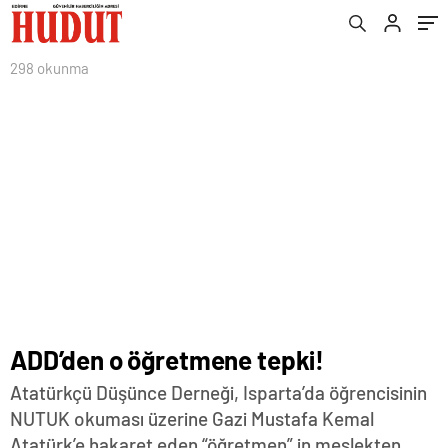
298 okunma
ADD’den o öğretmene tepki!
Atatürkçü Düşünce Derneği, Isparta’da öğrencisinin
NUTUK okuması üzerine Gazi Mustafa Kemal
Atatürk’e hakaret eden “öğretmen” in meslekten