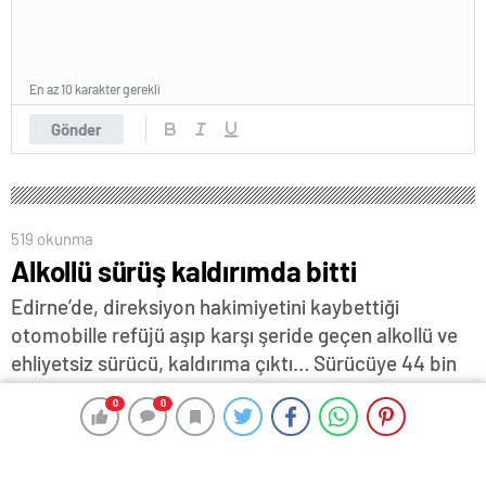
En az 10 karakter gerekli
Gönder
519 okunma
Alkollü sürüş kaldırımda bitti
Edirne’de, direksiyon hakimiyetini kaybettiği
otomobille refüjü aşıp karşı şeride geçen alkollü ve
ehliyetsiz sürücü, kaldırıma çıktı… Sürücüye 44 bin
500 TL ceza uygulanırken, kaza anı güvenlik
0
0
0
0
kamerasına yansıdı…
8 Aralık 2025 15:44
ABONE OL
News