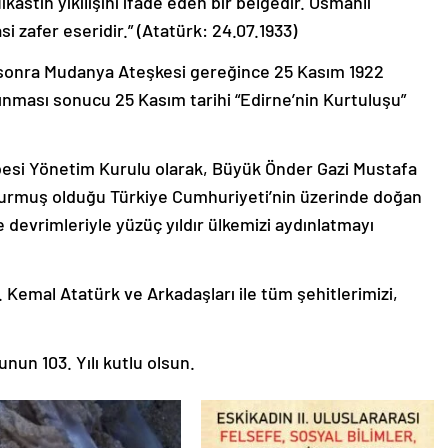
astin yıkılışını ifade eden bir belgedir. Osmanlı
i zafer eseridir.” (Atatürk: 24.07.1933)
 sonra Mudanya Ateşkesi gereğince 25 Kasım 1922
ınması sonucu 25 Kasım tarihi “Edirne’nin Kurtuluşu”
esi Yönetim Kurulu olarak, Büyük Önder Gazi Mustafa
 kurmuş olduğu Türkiye Cumhuriyeti’nin üzerinde doğan
 devrimleriyle yüzüç yıldır ülkemizi aydınlatmayı
Kemal Atatürk ve Arkadaşları ile tüm şehitlerimizi,
un 103. Yılı kutlu olsun.