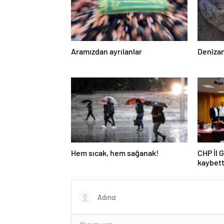
Aramızdan ayrılanlar
Denizan
Hem sıcak, hem sağanak!
CHP İl 
kaybett