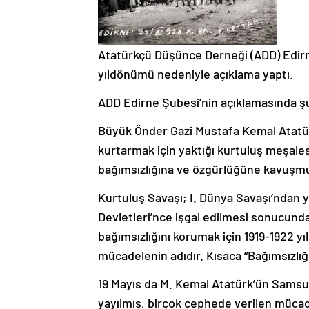
Atatürkçü Düşünce Derneği (ADD) Edir
yıldönümü nedeniyle açıklama yaptı.
ADD Edirne Şubesi’nin açıklamasında şun
Büyük Önder Gazi Mustafa Kemal Atatür
kurtarmak için yaktığı kurtuluş meşales
bağımsızlığına ve özgürlüğüne kavuşm
Kurtuluş Savaşı; I. Dünya Savaşı’ndan y
Devletleri’nce işgal edilmesi sonucunda 
bağımsızlığını korumak için 1919-1922 yıl
mücadelenin adıdır. Kısaca “Bağımsızlı
19 Mayıs da M. Kemal Atatürk’ün Samsun
yayılmış, birçok cephede verilen mücad