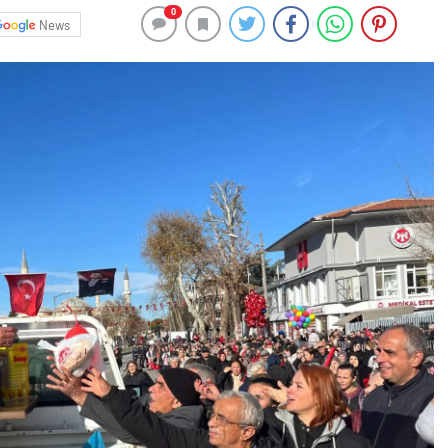
0
News