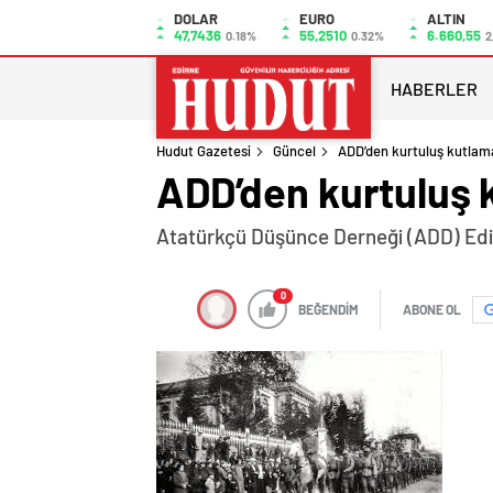
DOLAR
EURO
ALTIN
47,7436
55,2510
6.660,55
0.18%
0.32%
2
HABERLER
Hudut Gazetesi
Güncel
ADD’den kurtuluş kutlam
ADD’den kurtuluş 
Atatürkçü Düşünce Derneği (ADD) Edir
0
BEĞENDİM
ABONE OL