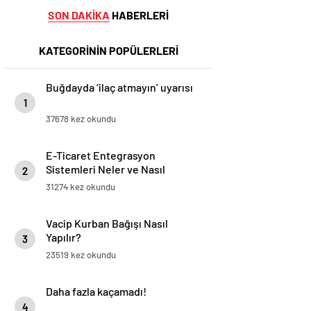
SON DAKİKA
HABERLERİ
KATEGORİNİN POPÜLERLERİ
Buğdayda ‘ilaç atmayın’ uyarısı
1
37678 kez okundu
E-Ticaret Entegrasyon
Sistemleri Neler ve Nasıl
2
Yapılır?
31274 kez okundu
Vacip Kurban Bağışı Nasıl
Yapılır?
3
23519 kez okundu
Daha fazla kaçamadı!
4