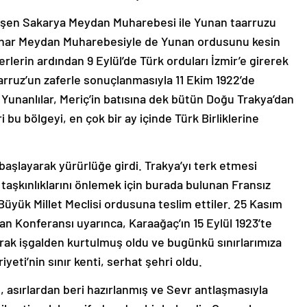
leşen Sakarya Meydan Muharebesi ile Yunan taarruzu
ınar Meydan Muharebesiyle de Yunan ordusunu kesin
erlerin ardından 9 Eylül’de Türk orduları İzmir’e girerek
arruz’un zaferle sonuçlanmasıyla 11 Ekim 1922’de
unanlılar, Meriç’in batısına dek bütün Doğu Trakya’dan
ri bu bölgeyi, en çok bir ay içinde Türk Birliklerine
aşlayarak yürürlüğe girdi. Trakya’yı terk etmesi
 taşkınlıklarını önlemek için burada bulunan Fransız
Büyük Millet Meclisi ordusuna teslim ettiler. 25 Kasım
ozan Konferansı uyarınca, Karaağaç’ın 15 Eylül 1923’te
rak işgalden kurtulmuş oldu ve bugünkü sınırlarımıza
yeti’nin sınır kenti, serhat şehri oldu.
e, asırlardan beri hazırlanmış ve Sevr antlaşmasıyla