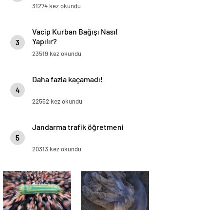
Yapılır?
31274 kez okundu
Vacip Kurban Bağışı Nasıl
Yapılır?
3
23519 kez okundu
Daha fazla kaçamadı!
4
22552 kez okundu
Jandarma trafik öğretmeni
5
20313 kez okundu