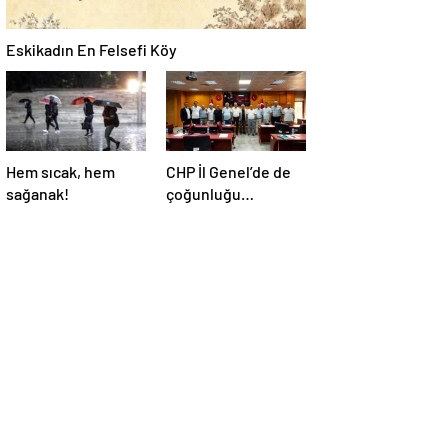
Eskikadın En Felsefi Köy
Hem sıcak, hem
CHP İl Genel’de de
sağanak!
çoğunluğu
kaybetti!