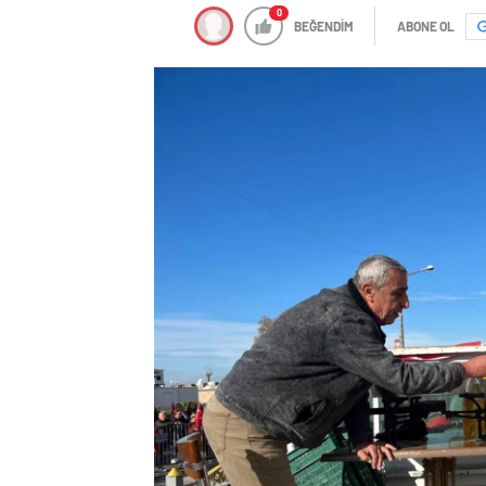
0
BEĞENDİM
ABONE OL