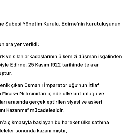
ne Şubesi Yönetim Kurulu, Edirne’nin kurutuluşunun
lara yer verildi:
k ve silah arkadaşlarının ülkemizi düşman işgalinden
iyle Edirne, 25 Kasım 1922 tarihinde tekrar
uştur.
enik çıkan Osmanlı İmparatorluğu’nun İtilaf
Mîsâk-ı Millî sınırları içinde ülke bütünlüğü ve
ları arasında gerçekleştirilen siyasi ve askeri
ğını Kazanma” mücadelesidir.
’a çıkmasıyla başlayan bu hareket ülke sathına
eleler sonunda kazanılmıştır.