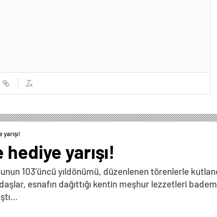
 yarışı!
 hediye yarışı!
şunun 103’üncü yıldönümü, düzenlenen törenlerle kutland
daşlar, esnafın dağıttığı kentin meşhur lezzetleri badem
ıştı…