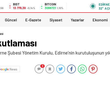
BIST
BITCOIN
EDIRNE
13.779,39
3096721
,59
-0,14%
1,10%
32°
AÇI
Güncel
E-Gazete
Siyaset
Yazarlar
Ekonomi
ası
kutlaması
ne Şubesi Yönetim Kurulu, Edirne’nin kurutuluşunun yı
0
News