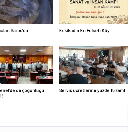
aları Saros’da
Eskikadın En Felsefi Köy
Genel’de de çoğunluğu
Servis ücretlerine yüzde 15 zam!
i!