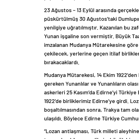
23 Ağustos – 13 Eylül arasında gerçek
püskürtülmüş 30 Ağustos’taki Dumlup
yenilgiye uğratılmıştır. Kazanılan bu zaf
Yunan işgaline son vermiştir. Büyük Ta
imzalanan Mudanya Mütarekesine göre Y
çekilecek, yerlerine geçen itilaf birlikle
bırakacaklardı.
Mudanya Mütarekesi, 14 Ekim 1922’den b
gereken Yunanlılar ve Yunanlıların olası
askerleri 25 Kasım’da Edirne’yi Türkiye 
1922’de birliklerimiz Edirne’ye girdi. L
boşaltılmasından sonra, Trakya tam ola
ulaşıldı. Böylece Edirne Türkiye Cumhuri
“Lozan antlaşması, Türk milleti aleyhin