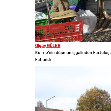
Olgay GÜLER
Edirne’nin düşman işgalinden kurtuluş
kutlandı.