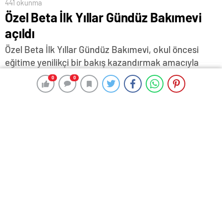
441 okunma
Özel Beta İlk Yıllar Gündüz Bakımevi
açıldı
Özel Beta İlk Yıllar Gündüz Bakımevi, okul öncesi
eğitime yenilikçi bir bakış kazandırmak amacıyla
faliyetlerine başladı. Kurucu Temsilcisi Yücel
0
0
0
0
Balkanlı, “Onların sevgiyle, güvenle, ilgiyle
büyüyebileceği bir ortam oluşturmak, bu yola
çıkarken en temel amacımız oldu” dedi.
22 Ekim 2025 13:37
ABONE OL
News