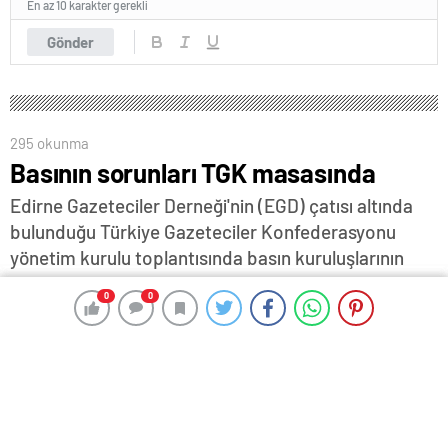
En az 10 karakter gerekli
Gönder
295 okunma
Basının sorunları TGK masasında
Edirne Gazeteciler Derneği'nin (EGD) çatısı altında
bulunduğu Türkiye Gazeteciler Konfederasyonu
yönetim kurulu toplantısında basın kuruluşlarının
yaşadığı sorunlar ve güncel konular görüşüldü…
0
0
0
0
13 Eylül 2024 17:36
ABONE OL
News