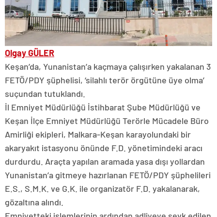
Olgay GÜLER
Keşan’da, Yunanistan’a kaçmaya çalışırken yakalanan 3
FETÖ/PDY şüphelisi, ‘silahlı terör örgütüne üye olma’
suçundan tutuklandı.
İl Emniyet Müdürlüğü İstihbarat Şube Müdürlüğü ve
Keşan İlçe Emniyet Müdürlüğü Terörle Mücadele Büro
Amirliği ekipleri, Malkara-Keşan karayolundaki bir
akaryakıt istasyonu önünde F.D. yönetimindeki aracı
durdurdu. Araçta yapılan aramada yasa dışı yollardan
Yunanistan’a gitmeye hazırlanan FETÖ/PDY şüphelileri
E.S., S.M.K. ve G.K. ile organizatör F.D. yakalanarak,
gözaltına alındı.
Emniyetteki işlemlerinin ardından adliyeye sevk edilen