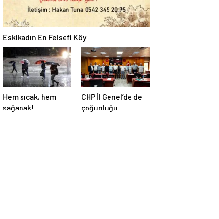
Eskikadın En Felsefi Köy
Hem sıcak, hem
CHP İl Genel’de de
sağanak!
çoğunluğu
kaybetti!