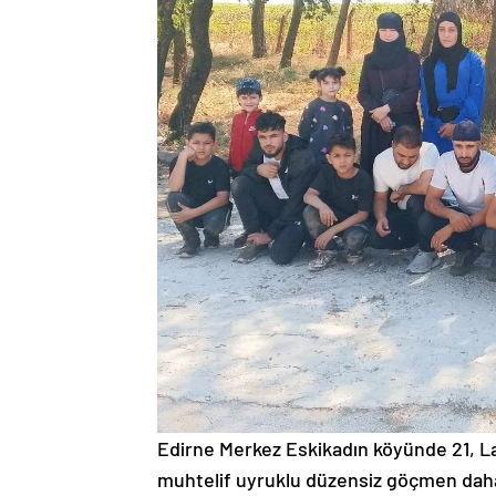
Edirne Merkez Eskikadın köyünde 21, L
muhtelif uyruklu düzensiz göçmen daha 