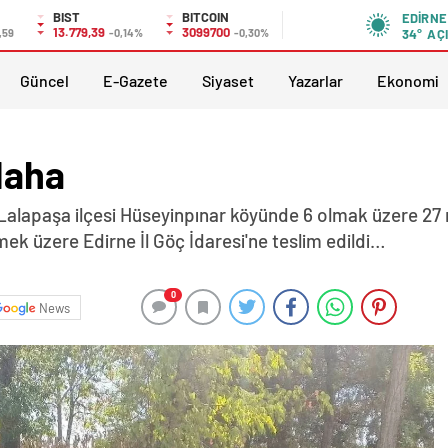
BIST
BITCOIN
EDIRNE
13.779,39
3099700
,59
-0,14%
-0,30%
34°
AÇ
Güncel
E-Gazete
Siyaset
Yazarlar
Ekonomi
daha
Lalapaşa ilçesi Hüseyinpınar köyünde 6 olmak üzere 27
ek üzere Edirne İl Göç İdaresi'ne teslim edildi…
0
News