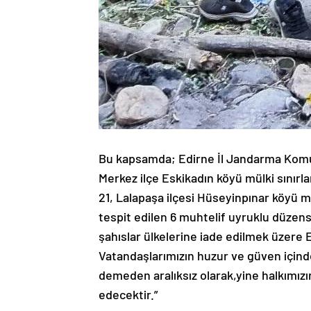
Bu kapsamda; Edirne İl Jandarma Komu
Merkez ilçe Eskikadın köyü mülki sınırlar
21, Lalapaşa ilçesi Hüseyinpınar köyü mül
tespit edilen 6 muhtelif uyruklu düze
şahıslar ülkelerine iade edilmek üzere E
Vatandaşlarımızın huzur ve güven için
demeden aralıksız olarak,yine halkımızı
edecektir.”