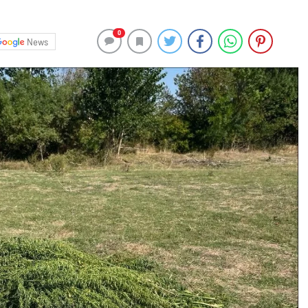
0
News