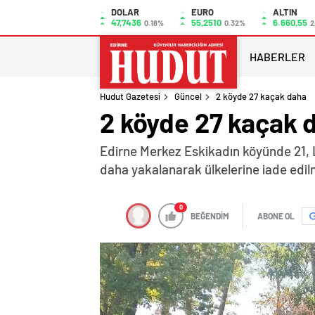
DOLAR
EURO
ALTIN
47,7436
55,2510
6.660,55
0.18%
0.32%
2
HABERLER
Hudut Gazetesi
Güncel
2 köyde 27 kaçak daha
2 köyde 27 kaçak 
Edirne Merkez Eskikadın köyünde 21, 
daha yakalanarak ülkelerine iade edilm
0
BEĞENDİM
ABONE OL