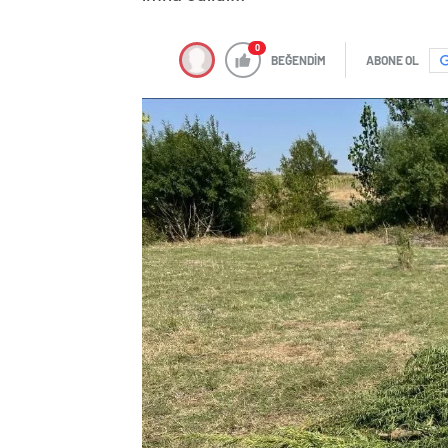
0
BEĞENDİM
ABONE OL