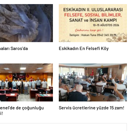
aları Saros’da
Eskikadın En Felsefi Köy
Genel’de de çoğunluğu
Servis ücretlerine yüzde 15 zam!
i!