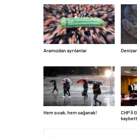
Aramızdan ayrılanlar
Denizan
Hem sıcak, hem sağanak!
CHP İl 
kaybett