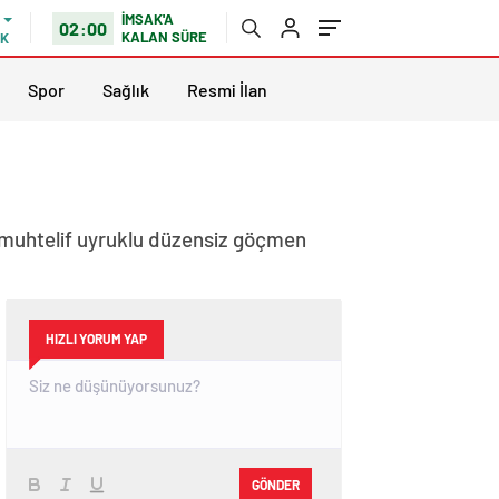
İMSAK'A
02:00
KALAN SÜRE
IK
Spor
Sağlık
Resmi İlan
 muhtelif uyruklu düzensiz göçmen
HIZLI YORUM YAP
GÖNDER