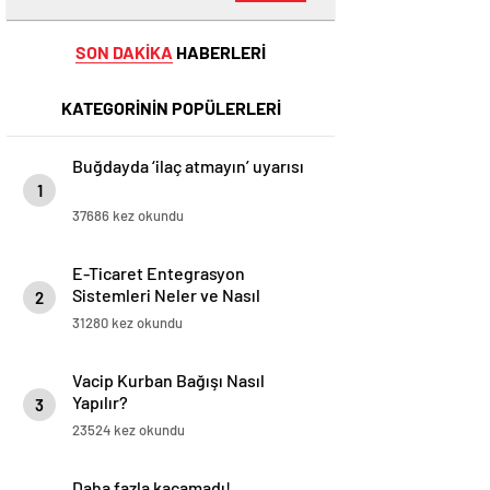
SON DAKİKA
HABERLERİ
KATEGORİNİN POPÜLERLERİ
Buğdayda ‘ilaç atmayın’ uyarısı
1
37686 kez okundu
E-Ticaret Entegrasyon
Sistemleri Neler ve Nasıl
2
Yapılır?
31280 kez okundu
Vacip Kurban Bağışı Nasıl
Yapılır?
3
23524 kez okundu
Daha fazla kaçamadı!