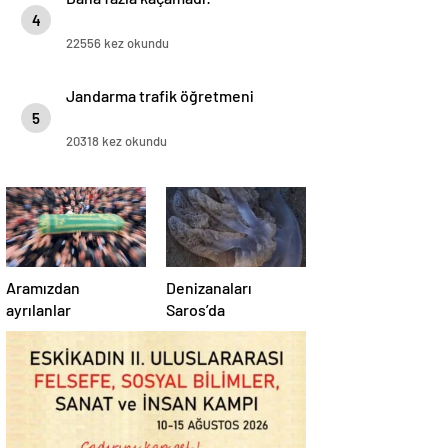
4
22556 kez okundu
Jandarma trafik öğretmeni
5
20318 kez okundu
Aramızdan
Denizanaları
ayrılanlar
Saros’da