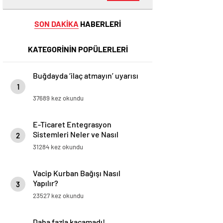
SON DAKİKA
HABERLERİ
KATEGORİNİN POPÜLERLERİ
Buğdayda ‘ilaç atmayın’ uyarısı
1
37689 kez okundu
E-Ticaret Entegrasyon
Sistemleri Neler ve Nasıl
2
Yapılır?
31284 kez okundu
Vacip Kurban Bağışı Nasıl
Yapılır?
3
23527 kez okundu
Daha fazla kaçamadı!