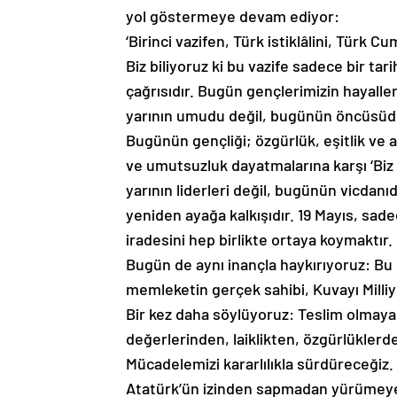
yol göstermeye devam ediyor:
‘Birinci vazifen, Türk istiklâlini, Türk 
Biz biliyoruz ki bu vazife sadece bir ta
çağrısıdır. Bugün gençlerimizin hayall
yarının umudu değil, bugünün öncüsüd
Bugünün gençliği; özgürlük, eşitlik ve a
ve umutsuzluk dayatmalarına karşı ‘Biz b
yarının liderleri değil, bugünün vicdanıd
yeniden ayağa kalkışıdır. 19 Mayıs, sa
iradesini hep birlikte ortaya koymaktır.
Bugün de aynı inançla haykırıyoruz: Bu 
memleketin gerçek sahibi, Kuvayı Milli
Bir kez daha söylüyoruz: Teslim olmay
değerlerinden, laiklikten, özgürlükler
Mücadelemizi kararlılıkla sürdüreceğiz
Atatürk’ün izinden sapmadan yürümey