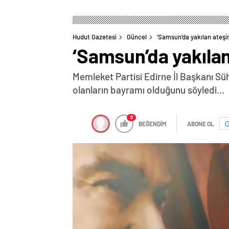
Hudut Gazetesi
Güncel
‘Samsun’da yakılan ateşin
‘Samsun’da yakılan 
Memleket Partisi Edirne İl Başkanı Sü
olanların bayramı olduğunu söyledi…
0
BEĞENDİM
ABONE OL