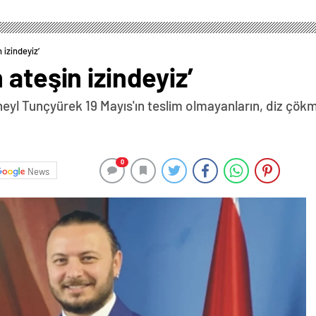
 izindeyiz’
ateşin izindeyiz’
heyl Tunçyürek 19 Mayıs'ın teslim olmayanların, diz çök
0
News