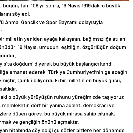
ı, bugün, tam 106 yıl sonra, 19 Mayıs 1919’daki o büyük
rını söyledi.
rk’ü Anma, Gençlik ve Spor Bayramı dolayısıyla
:
bir milletin yeniden ayağa kalkışının, bağımsızlığa atılan
n günüdür. 19 Mayıs, umudun, eşitliğin, özgürlüğün doğum
ünüdür.
yıs’ta doğdum’ diyerek bu büyük başlangıcı kendi
çliğe emanet ederek, Türkiye Cumhuriyeti’nin geleceğini
kmıştır. Çünkü biliyordu ki bir milletin en büyük gücü,
saklıdır.
9’daki o büyük yürüyüşün ruhunu yüreğimizde taşıyoruz
e, memleketin dört bir yanına adalet, demokrasi ve
izlere düşen görev, bu büyük mirasa sahip çıkmak,
rmak ve gençliğin önünü açmaktır.
layan hitabında söylediği şu sözler bizlere her dönemde