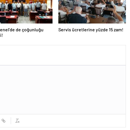
Genel’de de çoğunluğu
Servis ücretlerine yüzde 15 zam!
i!