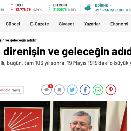
BIST
BITCOIN
EDIRNE
13.779,39
3100975
,59
-0,14%
0,20%
32°
PARÇALI BULUT
Güncel
E-Gazete
Siyaset
Yazarlar
Ekonomi
şin ve geleceğin adıdır’
 direnişin ve geleceğin adıd
llı, bugün, tam 106 yıl sonra, 19 Mayıs 1919'daki o büyü
0
News