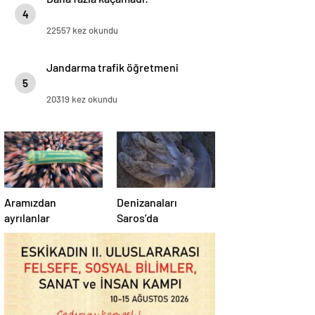
4
22557 kez okundu
Jandarma trafik öğretmeni
5
20319 kez okundu
Aramızdan
Denizanaları
ayrılanlar
Saros’da