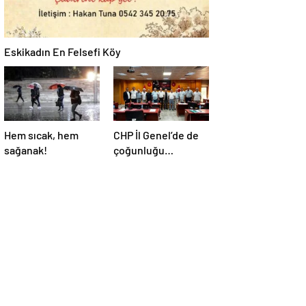
Eskikadın En Felsefi Köy
Hem sıcak, hem
CHP İl Genel’de de
sağanak!
çoğunluğu
kaybetti!