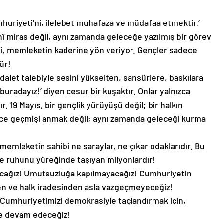
Cumhuriyeti’ni, ilelebet muhafaza ve müdafaa etmektir.’
rihî miras değil, aynı zamanda geleceğe yazılmış bir görev
eri, memleketin kaderine yön veriyor. Gençler sadece
ür!
dalet talebiyle sesini yükselten, sansürlere, baskılara
uradayız!’ diyen cesur bir kuşaktır. Onlar yalnızca
ır. 19 Mayıs, bir gençlik yürüyüşü değil; bir halkın
dece geçmişi anmak değil; aynı zamanda geleceği kurma
memleketin sahibi ne saraylar, ne çıkar odaklarıdır. Bu
ye ruhunu yüreğinde taşıyan milyonlardır!
acağız! Umutsuzluğa kapılmayacağız! Cumhuriyetin
den ve halk iradesinden asla vazgeçmeyeceğiz!
. Cumhuriyetimizi demokrasiyle taçlandırmak için,
e devam edeceğiz!