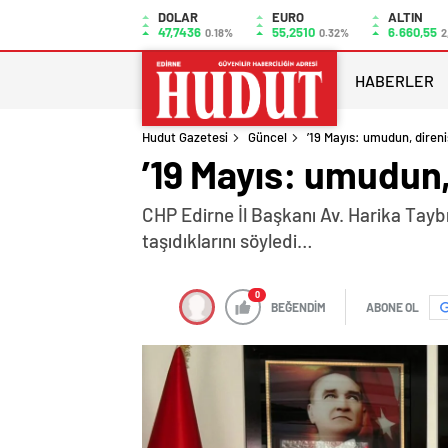
DOLAR
EURO
ALTIN
47,7436
55,2510
6.660,55
0.18%
0.32%
2
HABERLER
Hudut Gazetesi
Güncel
’19 Mayıs: umudun, direni
’19 Mayıs: umudun,
CHP Edirne İl Başkanı Av. Harika Taybı
taşıdıklarını söyledi…
0
BEĞENDİM
ABONE OL