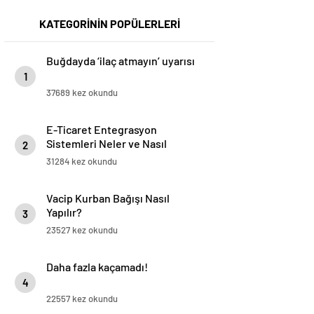
KATEGORİNİN POPÜLERLERİ
Buğdayda ‘ilaç atmayın’ uyarısı
1
37689 kez okundu
E-Ticaret Entegrasyon
Sistemleri Neler ve Nasıl
2
Yapılır?
31284 kez okundu
Vacip Kurban Bağışı Nasıl
Yapılır?
3
23527 kez okundu
Daha fazla kaçamadı!
4
22557 kez okundu