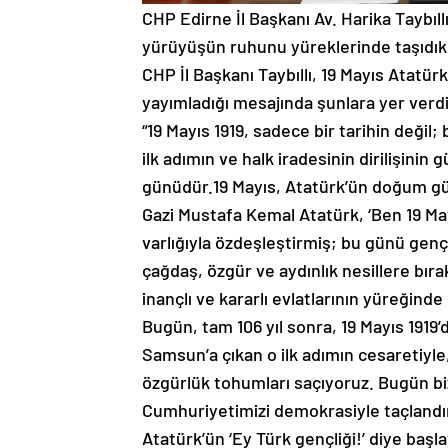
CHP Edirne İl Başkanı Av. Harika Taybıll
yürüyüşün ruhunu yüreklerinde taşıdıkla
CHP İl Başkanı Taybıllı, 19 Mayıs Atatü
yayımladığı mesajında şunlara yer verdi
“19 Mayıs 1919, sadece bir tarihin değil; 
ilk adımın ve halk iradesinin dirilişini
günüdür.19 Mayıs, Atatürk’ün doğum g
Gazi Mustafa Kemal Atatürk, ‘Ben 19 Ma
varlığıyla özdeşleştirmiş; bu günü gen
çağdaş, özgür ve aydınlık nesillere bıra
inançlı ve kararlı evlatlarının yüreğinde 
Bugün, tam 106 yıl sonra, 19 Mayıs 191
Samsun’a çıkan o ilk adımın cesaretiyl
özgürlük tohumları saçıyoruz. Bugün b
Cumhuriyetimizi demokrasiyle taçlandı
Atatürk’ün ‘Ey Türk gençliği!’ diye baş