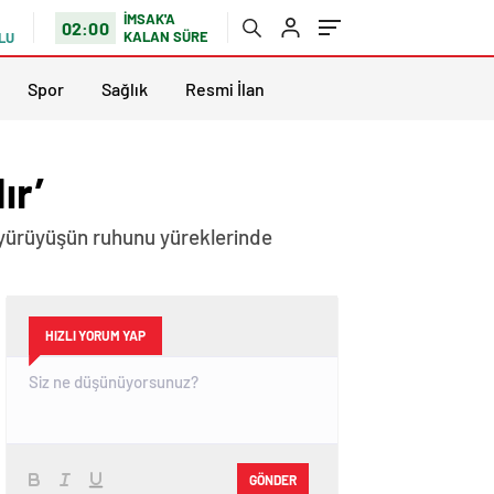
İMSAK'A
02:00
KALAN SÜRE
LU
Spor
Sağlık
Resmi İlan
ır’
k yürüyüşün ruhunu yüreklerinde
HIZLI YORUM YAP
GÖNDER