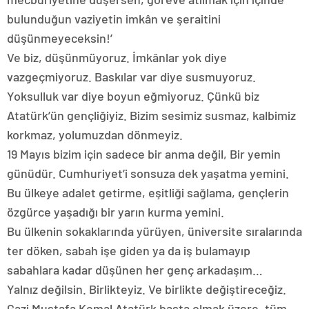
bulunduğun vaziyetin imkân ve şeraitini
düşünmeyeceksin!’
Ve biz, düşünmüyoruz. İmkânlar yok diye
vazgeçmiyoruz. Baskılar var diye susmuyoruz.
Yoksulluk var diye boyun eğmiyoruz. Çünkü biz
Atatürk’ün gençliğiyiz. Bizim sesimiz susmaz, kalbimiz
korkmaz, yolumuzdan dönmeyiz.
19 Mayıs bizim için sadece bir anma değil, Bir yemin
günüdür. Cumhuriyet’i sonsuza dek yaşatma yemini.
Bu ülkeye adalet getirme, eşitliği sağlama, gençlerin
özgürce yaşadığı bir yarın kurma yemini.
Bu ülkenin sokaklarında yürüyen, üniversite sıralarında
ter döken, sabah işe giden ya da iş bulamayıp
sabahlara kadar düşünen her genç arkadaşım…
Yalnız değilsin. Birlikteyiz. Ve birlikte değiştireceğiz.
Gazi Mustafa Kemal Atatürk başta olmak üzere, tüm