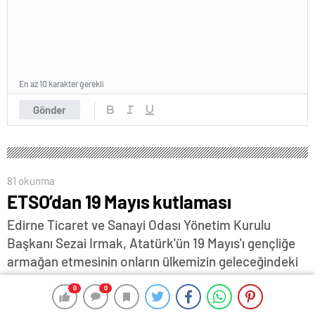
En az 10 karakter gerekli
Gönder
81 okunma
ETSO’dan 19 Mayıs kutlaması
Edirne Ticaret ve Sanayi Odası Yönetim Kurulu
Başkanı Sezai Irmak, Atatürk'ün 19 Mayıs'ı gençliğe
armağan etmesinin onların ülkemizin geleceğindeki
en önemli rolü üstleneceklerine olan inancının
0
0
0
0
göstergesi olduğunu söyledi…