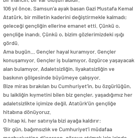
106 yıl önce, Samsun’a ayak basan Gazi Mustafa Kemal
Atatürk, bir milletin kaderini değiştirmekle kalmadı;
geleceği gençliğin ellerine emanet etti. Çünkü o,
gençliğe inandı. Çünkü o, bizim gözlerimizdeki ışığı
gördü.
Ama bugün… Gençler hayal kuramıyor. Gençler
konuşamıyor. Gençler iş bulamıyor, özgürce yaşayacak
alan bulamıyor. Adaletsizliğin, liyakatsizliğin ve
baskının gölgesinde büyümeye çalışıyor.
Bize miras bırakılan bu Cumhuriyet’in, bu özgürlüğün,
bu laikliğin kıymetini bilen biz gençler, yaşadığımız her
adaletsizlikte içimize değil, Atatürk’ün gençliğe
hitabına dönüyoruz.
O hitap ki, her satırıyla bizi ayağa kaldırır:
‘Bir gün, bağımsızlık ve Cumhuriyet’i müdafaa
mecburiyetine düşersen, göreve atılmak için içinde