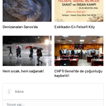
Denizanaları Saros’da
Eskikadın En Felsefi Köy
Hem sıcak, hem sağanak!
CHP İl Genel’de de çoğunluğu
kaybetti!