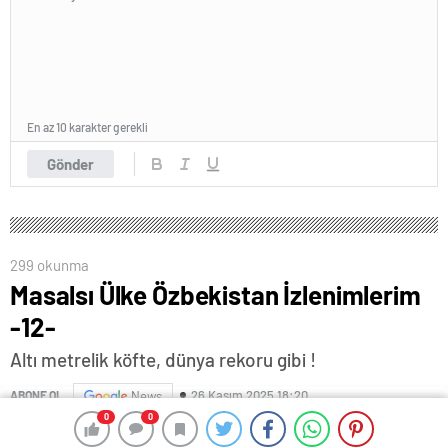
En az 10 karakter gerekli
Gönder
299 okunma
Masalsı Ülke Özbekistan İzlenimlerim
-12-
Altı metrelik köfte, dünya rekoru gibi !
26 Kasım 2025 18:20
ABONE OL
News
0
0
0
0