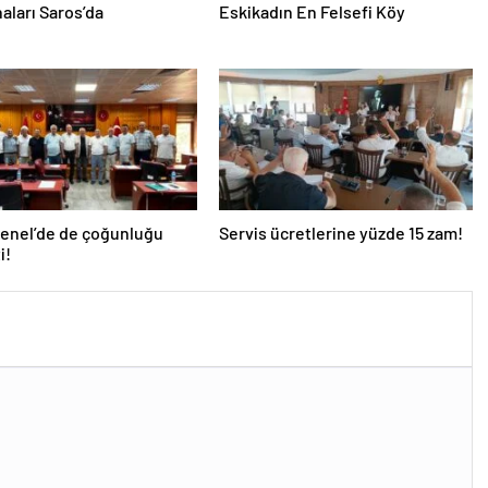
aları Saros’da
Eskikadın En Felsefi Köy
Genel’de de çoğunluğu
Servis ücretlerine yüzde 15 zam!
i!