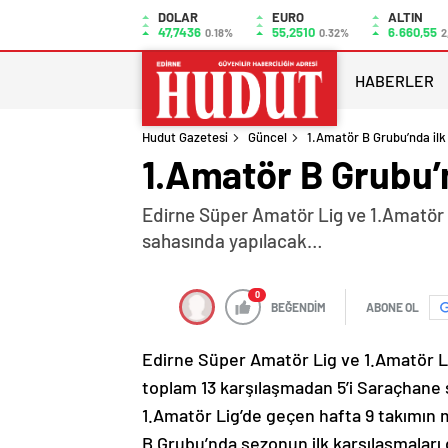
DOLAR
EURO
ALTIN
47,7436
55,2510
6.660,55
0.18%
0.32%
2
HABERLER
Hudut Gazetesi
Güncel
1.Amatör B Grubu’nda ilk
1.Amatör B Grubu’n
Edirne Süper Amatör Lig ve 1.Amatör L
sahasında yapılacak…
0
BEĞENDİM
ABONE OL
Edirne Süper Amatör Lig ve 1.Amatör Lig
toplam 13 karşılaşmadan 5’i Saraçhane 
1.Amatör Lig’de geçen hafta 9 takımın m
B Grubu’nda sezonun ilk karşılaşmaları