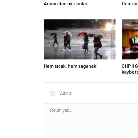
Aramızdan ayrılanlar
Denizan
Hem sıcak, hem sağanak!
CHP İl 
kaybett