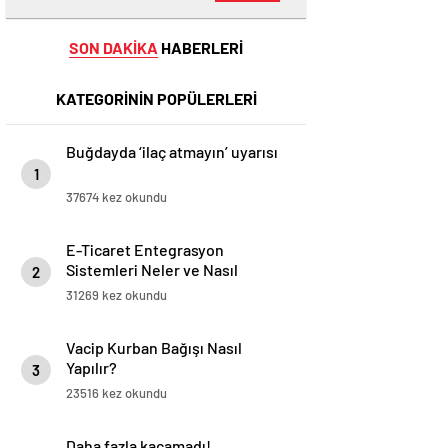
SON DAKİKA
HABERLERİ
KATEGORİNİN POPÜLERLERİ
Buğdayda ‘ilaç atmayın’ uyarısı
1
37674 kez okundu
E-Ticaret Entegrasyon
Sistemleri Neler ve Nasıl
2
Yapılır?
31269 kez okundu
Vacip Kurban Bağışı Nasıl
Yapılır?
3
23516 kez okundu
Daha fazla kaçamadı!