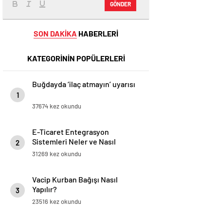
GÖNDER
SON DAKİKA
HABERLERİ
KATEGORİNİN POPÜLERLERİ
Buğdayda ‘ilaç atmayın’ uyarısı
1
37674 kez okundu
E-Ticaret Entegrasyon
Sistemleri Neler ve Nasıl
2
Yapılır?
31269 kez okundu
Vacip Kurban Bağışı Nasıl
Yapılır?
3
23516 kez okundu