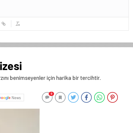
izesi
zını benimseyenler için harika bir tercihtir.
0
News