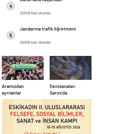
4
22549 kez okundu
Jandarma trafik öğretmeni
5
20309 kez okundu
Aramızdan
Denizanaları
ayrılanlar
Saros’da