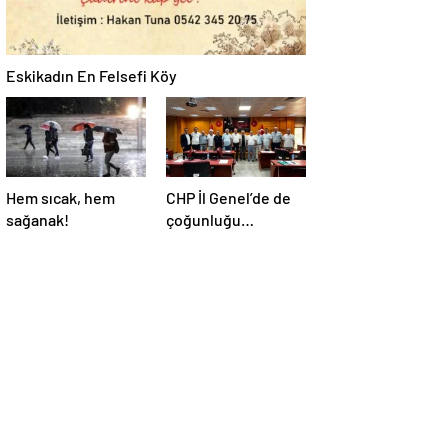
Eskikadın En Felsefi Köy
Hem sıcak, hem
CHP İl Genel’de de
sağanak!
çoğunluğu
kaybetti!