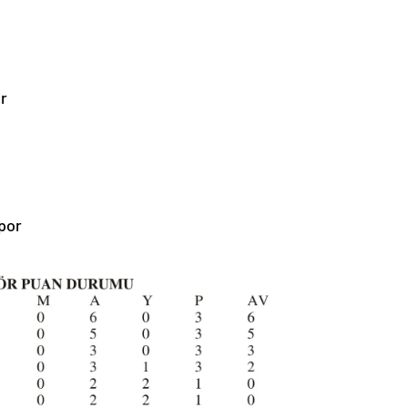
r
por