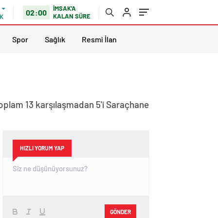
İMSAK'A
02:00
KALAN SÜRE
K
Spor
Sağlık
Resmi İlan
 toplam 13 karşılaşmadan 5'i Saraçhane
HIZLI YORUM YAP
GÖNDER