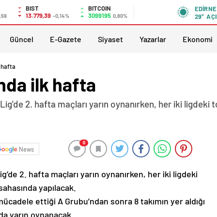
BIST
BITCOIN
EDIRNE
13.779,39
3099195
,59
-0,14%
0,80%
29°
AÇI
Güncel
E-Gazete
Siyaset
Yazarlar
Ekonomi
 hafta
da ilk hafta
ig'de 2. hafta maçları yarın oynanırken, her iki ligdeki
0
News
’de 2. hafta maçları yarın oynanırken, her iki ligdeki
sahasında yapılacak.
ücadele ettiği A Grubu’ndan sonra 8 takımın yer aldığı
 da yarın oynanacak.