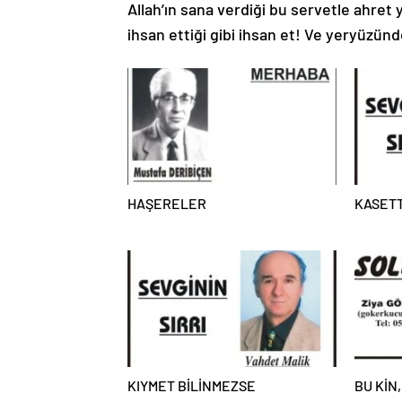
Allah’ın sana verdiği bu servetle ahret
ihsan ettiği gibi ihsan et! Ve yeryüzünd
HAŞERELER
KASETT
KIYMET BİLİNMEZSE
BU KİN,