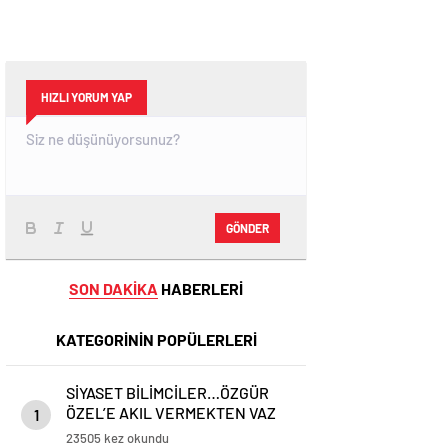
HIZLI YORUM YAP
GÖNDER
SON DAKİKA
HABERLERİ
KATEGORİNİN POPÜLERLERİ
SİYASET BİLİMCİLER…ÖZGÜR
ÖZEL’E AKIL VERMEKTEN VAZ
1
GEÇİN..
23505 kez okundu