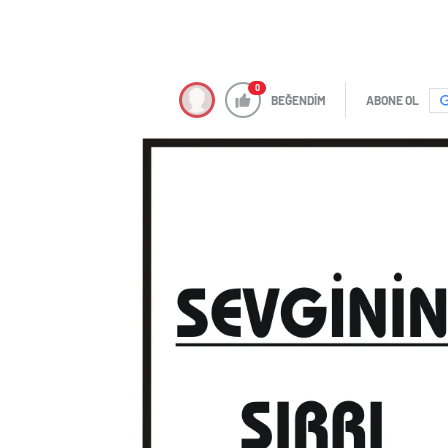
0
BEĞENDİM
ABONE OL