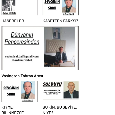
HAŞERELER
KASETTEN FARKSIZ
Vaşington Tahran Arası
KIYMET
BU KİN, BU SEVİYE,
BİLİNMEZSE
NİYE?