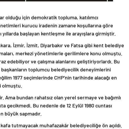
ar olduğu için demokratik topluma, katılımcı
önetimleri kurucu iradenin zamane koşullarına göre
 yıllarda başlayan kentleşme ile arayışlara girmiştir.
ara, İzmir, İzmit, Diyarbakır ve Fatsa gibi kent belediye
lamaları, merkezi yönetimlerle gerilimlere konu olmuştu.
raz edebiliyor ve çalışma alanlarını geliştiriyorlardı. Bu
başkanların toplumcu belediyecilik deneyimlerini
eğilim 1977 seçimlerinde CHP’nin tarihinde alacağı en
i olmuştu.
ir. Ama bundan rahatsız olan yerel sermaye ve bağımlı
kta gecikmedi. Bu nedenle de 12 Eylül 1980 cuntası
en büyük sapmadır.
afa tutmayacak muhafazakâr belediyeciliğe ön açıldı.