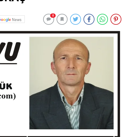
0
News