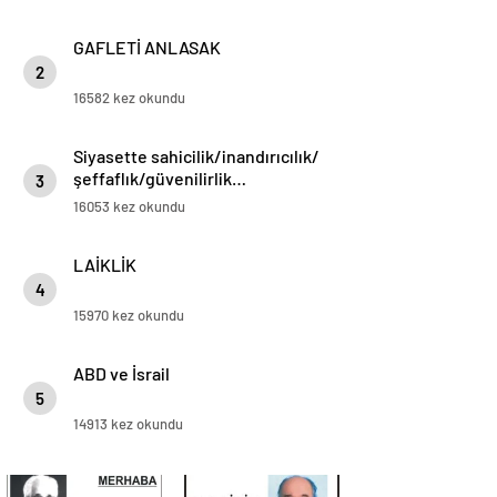
GAFLETİ ANLASAK
2
16582 kez okundu
Siyasette sahicilik/inandırıcılık/
şeffaflık/güvenilirlik…
3
16053 kez okundu
LAİKLİK
4
15970 kez okundu
ABD ve İsrail
5
14913 kez okundu