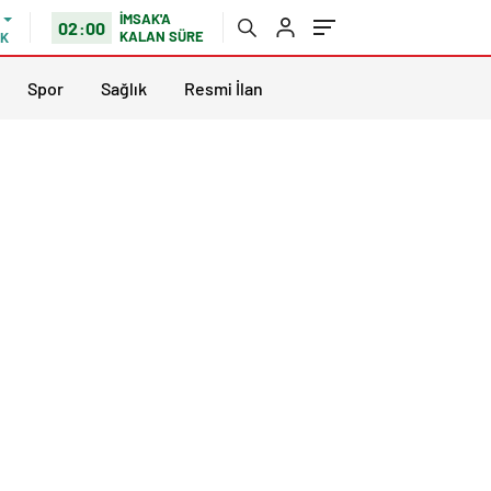
İMSAK'A
02:00
KALAN SÜRE
IK
Spor
Sağlık
Resmi İlan