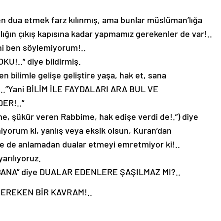
den dua etmek farz kılınmış, ama bunlar müslüman’lığa
 lığın çıkış kapısına kadar yapmamız gerekenler de var!..
ni ben söylemiyorum!..
OKU!..” diye bildirmiş.
 bilimle gelişe geliştire yaşa, hak et, sana
m..”Yani BİLİM İLE FAYDALARI ARA BUL VE
ER!..”
me, şükür veren Rabbime, hak edişe verdi de!.”) diye
miyorum ki, yanlış veya eksik olsun, Kuran’dan
ve de anlamadan dualar etmeyi emretmiyor ki!..
yarılıyoruz.
ANA” diye DUALAR EDENLERE ŞAŞILMAZ MI?..
EREKEN BİR KAVRAM!..