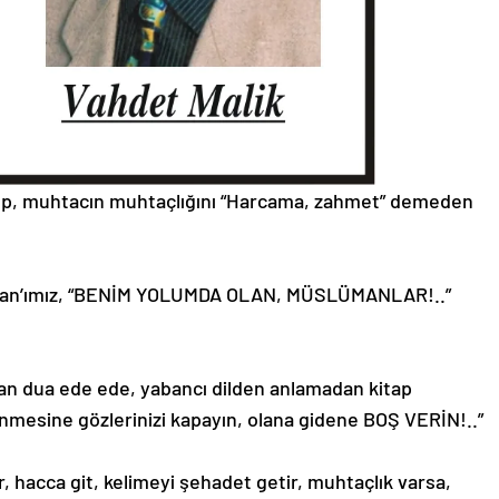
rüp, muhtacın muhtaçlığını “Harcama, zahmet” demeden
ratan’ımız, “BENİM YOLUMDA OLAN, MÜSLÜMANLAR!..”
n dua ede ede, yabancı dilden anlamadan kitap
nmesine gözlerinizi kapayın, olana gidene BOŞ VERİN!..”
, hacca git, kelimeyi şehadet getir, muhtaçlık varsa,