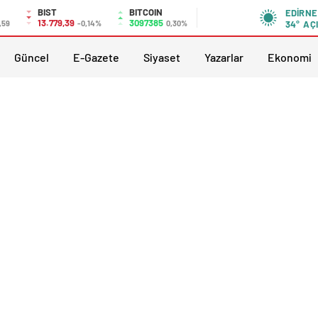
BIST
BITCOIN
EDIRNE
13.779,39
3097385
,59
-0,14%
0,30%
34°
AÇ
Güncel
E-Gazete
Siyaset
Yazarlar
Ekonomi