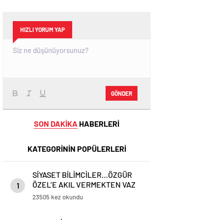
HIZLI YORUM YAP
GÖNDER
SON DAKİKA
HABERLERİ
KATEGORİNİN POPÜLERLERİ
SİYASET BİLİMCİLER…ÖZGÜR
ÖZEL’E AKIL VERMEKTEN VAZ
1
GEÇİN..
23505 kez okundu