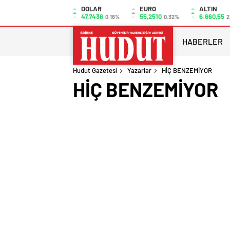
DOLAR
EURO
ALTIN
47,7436
55,2510
6.660,55
0.18%
0.32%
2
HABERLER
Hudut Gazetesi
Yazarlar
HİÇ BENZEMİYOR
HİÇ BENZEMİYOR