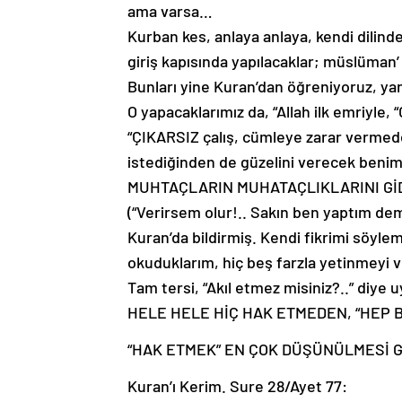
ama varsa…
Kurban kes, anlaya anlaya, kendi dilin
giriş kapısında yapılacaklar; müslüman’
Bunları yine Kuran’dan öğreniyoruz, ya
O yapacaklarımız da, “Allah ilk emriyle, “
“ÇIKARSIZ çalış, cümleye zarar vermeden
istediğinden de güzelini verecek beni
MUHTAÇLARIN MUHATAÇLIKLARINI GİD
(“Verirsem olur!.. Sakın ben yaptım de
Kuran’da bildirmiş. Kendi fikrimi söyle
okuduklarım, hiç beş farzla yetinmeyi 
Tam tersi, “Akıl etmez misiniz?..” diye u
HELE HELE HİÇ HAK ETMEDEN, “HEP B
“HAK ETMEK” EN ÇOK DÜŞÜNÜLMESİ G
Kuran’ı Kerim. Sure 28/Ayet 77: