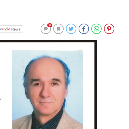
0
News