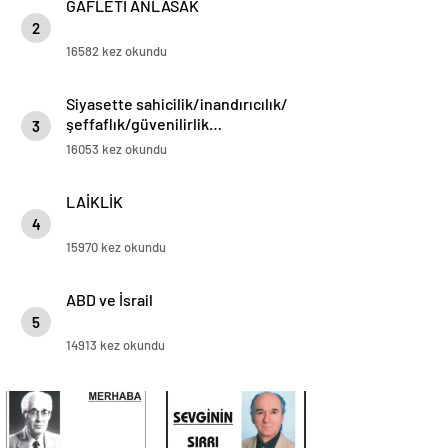
GAFLETİ ANLASAK
2
16582 kez okundu
Siyasette sahicilik/inandırıcılık/
şeffaflık/güvenilirlik…
3
16053 kez okundu
LAİKLİK
4
15970 kez okundu
ABD ve İsrail
5
14913 kez okundu