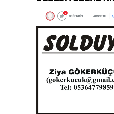
0
BEĞENDİM
ABONE OL