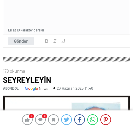
En az 10 karakter gerekli
Gönder
178 okunma
SEYREYLEYİN
23 Haziran 2025 11:46
ABONE OL
News
0
0
0
0