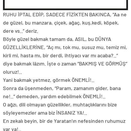
RUHU İPTAL EDİP, SADECE FİZİKTEN BAKINCA, “Aa ne
de güzel, bu manzara, çiçek, ağaç, kuş,kedi, köpek,
dere vs..” deriz.
Böyle güzel bakmak tamam da, ASIL, bu DÜNYA
GÜZELLİKLERİNE, “Aç mı, tok mu, susuz mu, temiz mi,
kirli mi, hasta mı, bir derdi, ihtiyacı var mı acaba?..”
diye bakmak lâzım. İşte o zaman “BAKMIŞ VE GÖRMÜŞ”
oluruz!..
Yani bakmak yetmez, görmek ÖNEMLİ!..
Sonra da üşenmeden, “Param, zamanım gider, bana
ne!..” demeden, yardım edebilmek ÖNEMLİ!..
O ağzı, dili olmayan güzellikler, muhtaçlıklarını bize
söyleyemezler ama biz İNSANIZ YA!..
En zekalı beyin, bir de Yaratan’ın nefesinden ruhumuz
var ya!..