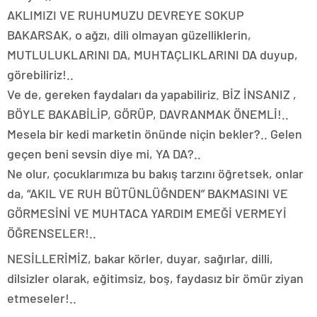
AKLIMIZI VE RUHUMUZU DEVREYE SOKUP
BAKARSAK, o ağzı, dili olmayan güzelliklerin,
MUTLULUKLARINI DA, MUHTAÇLIKLARINI DA duyup,
görebiliriz!..
Ve de, gereken faydaları da yapabiliriz. BİZ İNSANIZ ,
BÖYLE BAKABİLİP, GÖRÜP, DAVRANMAK ÖNEMLİ!..
Mesela bir kedi marketin önünde niçin bekler?.. Gelen
geçen beni sevsin diye mi, YA DA?..
Ne olur, çocuklarımıza bu bakış tarzını öğretsek, onlar
da, “AKIL VE RUH BÜTÜNLÜĞNDEN” BAKMASINI VE
GÖRMESİNİ VE MUHTACA YARDIM EMEĞİ VERMEYİ
ÖĞRENSELER!..
NESİLLERİMİZ, bakar körler, duyar, sağırlar, dilli,
dilsizler olarak, eğitimsiz, boş, faydasız bir ömür ziyan
etmeseler!..