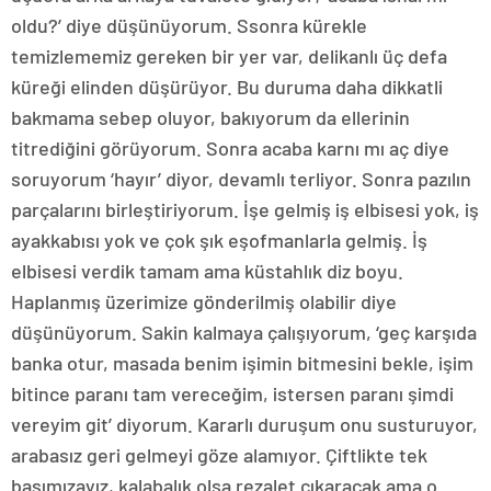
oldu?’ diye düşünüyorum. Ssonra kürekle
temizlememiz gereken bir yer var, delikanlı üç defa
küreği elinden düşürüyor. Bu duruma daha dikkatli
bakmama sebep oluyor, bakıyorum da ellerinin
titrediğini görüyorum. Sonra acaba karnı mı aç diye
soruyorum ‘hayır’ diyor, devamlı terliyor. Sonra pazılın
parçalarını birleştiriyorum. İşe gelmiş iş elbisesi yok, iş
ayakkabısı yok ve çok şık eşofmanlarla gelmiş. İş
elbisesi verdik tamam ama küstahlık diz boyu.
Haplanmış üzerimize gönderilmiş olabilir diye
düşünüyorum. Sakin kalmaya çalışıyorum, ‘geç karşıda
banka otur, masada benim işimin bitmesini bekle, işim
bitince paranı tam vereceğim, istersen paranı şimdi
vereyim git’ diyorum. Kararlı duruşum onu susturuyor,
arabasız geri gelmeyi göze alamıyor. Çiftlikte tek
başımızayız, kalabalık olsa rezalet çıkaracak ama o