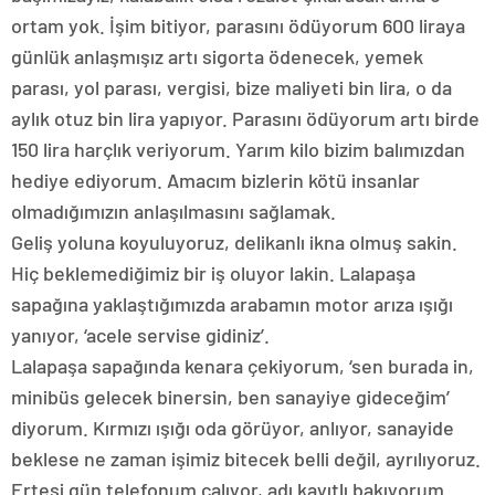
ortam yok. İşim bitiyor, parasını ödüyorum 600 liraya
günlük anlaşmışız artı sigorta ödenecek, yemek
parası, yol parası, vergisi, bize maliyeti bin lira, o da
aylık otuz bin lira yapıyor. Parasını ödüyorum artı birde
150 lira harçlık veriyorum. Yarım kilo bizim balımızdan
hediye ediyorum. Amacım bizlerin kötü insanlar
olmadığımızın anlaşılmasını sağlamak.
Geliş yoluna koyuluyoruz, delikanlı ikna olmuş sakin.
Hiç beklemediğimiz bir iş oluyor lakin. Lalapaşa
sapağına yaklaştığımızda arabamın motor arıza ışığı
yanıyor, ‘acele servise gidiniz’.
Lalapaşa sapağında kenara çekiyorum, ‘sen burada in,
minibüs gelecek binersin, ben sanayiye gideceğim’
diyorum. Kırmızı ışığı oda görüyor, anlıyor, sanayide
beklese ne zaman işimiz bitecek belli değil, ayrılıyoruz.
Ertesi gün telefonum çalıyor, adı kayıtlı bakıyorum