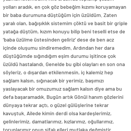
yolları aradık, en çok göz bebeğim kızımı koruyamayan
bir baba durumuna düştüğüm için üzüldüm. Zaten
yaralı olan, bağışıklık sistemim çöktü ve basit bir griple
yatağa düştüm, kızım konuyu bilip beni teselli etse de
‘baba üzülme üstesinden geliriz’ dese de ben acz
içinde oluşumu sindiremedim. Ardından her dara
düştüğümde sığındığım eşim durumu işitince çok
üzüldü hastalandı. Genelde bu gibi olayları en son ona
söyleriz, o dışardan etkilenmesin, iç kalemiz hep
sağlam kalsın, sığınacak bir yerimiz, başımızı
yaslayacak bir omuzumuz sağlam kalsın diye ama bu
defa başaramadık. Bugün artık Gönül hanım gözlerini
dünyaya tekrar açtı, o güzel gülüşlerine tekrar
kavuştuk. Ailede kimin derdi olsa kardeşlerimiz,
gelinlerimiz, damatlarımız, kızlarımız, oğullarımız,
torunlarımız onun şifalı elleri mutlaka değmiştir.