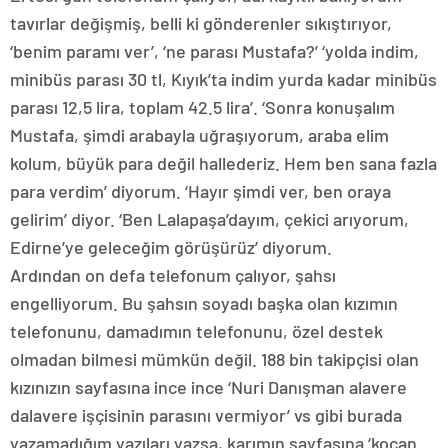
tavırlar değişmiş, belli ki gönderenler sıkıştırıyor,
‘benim paramı ver’, ‘ne parası Mustafa?’ ‘yolda indim,
minibüs parası 30 tl, Kıyık’ta indim yurda kadar minibüs
parası 12,5 lira, toplam 42.5 lira’. ‘Sonra konuşalım
Mustafa, şimdi arabayla uğraşıyorum, araba elim
kolum, büyük para değil hallederiz. Hem ben sana fazla
para verdim’ diyorum. ‘Hayır şimdi ver, ben oraya
gelirim’ diyor. ‘Ben Lalapaşa’dayım, çekici arıyorum,
Edirne’ye geleceğim görüşürüz’ diyorum.
Ardından on defa telefonum çalıyor, şahsı
engelliyorum. Bu şahsın soyadı başka olan kızımın
telefonunu, damadımın telefonunu, özel destek
olmadan bilmesi mümkün değil. 188 bin takipçisi olan
kızınızın sayfasına ince ince ‘Nuri Danışman alavere
dalavere işçisinin parasını vermiyor’ vs gibi burada
yazamadığım yazıları yazsa, karımın sayfasına ‘kocan