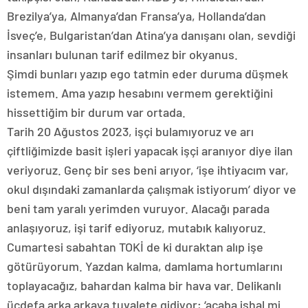
Brezilya’ya, Almanya’dan Fransa’ya, Hollanda’dan
İsveç’e, Bulgaristan’dan Atina’ya danışanı olan, sevdiği
insanları bulunan tarif edilmez bir okyanus.
Şimdi bunları yazıp ego tatmin eder duruma düşmek
istemem. Ama yazıp hesabını vermem gerektiğini
hissettiğim bir durum var ortada.
Tarih 20 Ağustos 2023, işçi bulamıyoruz ve arı
çiftliğimizde basit işleri yapacak işçi aranıyor diye ilan
veriyoruz. Genç bir ses beni arıyor, ‘işe ihtiyacım var,
okul dışındaki zamanlarda çalışmak istiyorum’ diyor ve
beni tam yaralı yerimden vuruyor. Alacağı parada
anlaşıyoruz, işi tarif ediyoruz, mutabık kalıyoruz.
Cumartesi sabahtan TOKİ de ki duraktan alıp işe
götürüyorum. Yazdan kalma, damlama hortumlarını
toplayacağız, bahardan kalma bir hava var. Delikanlı
üçdefa arka arkaya tuvalete gidiyor; ‘acaba ishal mi