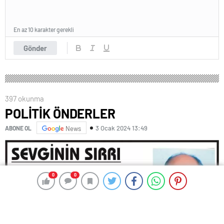
En az 10 karakter gerekli
Gönder
397 okunma
POLİTİK ÖNDERLER
3 Ocak 2024 13:49
ABONE OL
News
0
0
0
0