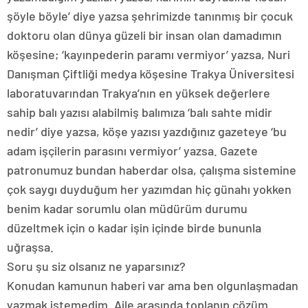
şöyle böyle’ diye yazsa şehrimizde tanınmış bir çocuk
doktoru olan dünya güzeli bir insan olan damadımın
köşesine; ‘kayınpederin paramı vermiyor’ yazsa, Nuri
Danışman Çiftliği medya köşesine Trakya Üniversitesi
laboratuvarından Trakya’nın en yüksek değerlere
sahip balı yazısı alabilmiş balımıza ‘balı sahte midir
nedir’ diye yazsa, köşe yazısı yazdığınız gazeteye ‘bu
adam işçilerin parasını vermiyor’ yazsa. Gazete
patronumuz bundan haberdar olsa, çalışma sistemine
çok saygı duyduğum her yazımdan hiç günahı yokken
benim kadar sorumlu olan müdürüm durumu
düzeltmek için o kadar işin içinde birde bununla
uğraşsa.
Soru şu siz olsanız ne yaparsınız?
Konudan kamunun haberi var ama ben olgunlaşmadan
yazmak istemedim. Aile arasında toplanıp çözüm