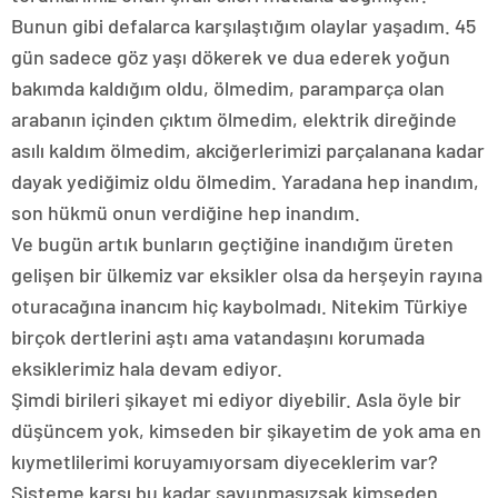
Bunun gibi defalarca karşılaştığım olaylar yaşadım. 45
gün sadece göz yaşı dökerek ve dua ederek yoğun
bakımda kaldığım oldu, ölmedim, paramparça olan
arabanın içinden çıktım ölmedim, elektrik direğinde
asılı kaldım ölmedim, akciğerlerimizi parçalanana kadar
dayak yediğimiz oldu ölmedim. Yaradana hep inandım,
son hükmü onun verdiğine hep inandım.
Ve bugün artık bunların geçtiğine inandığım üreten
gelişen bir ülkemiz var eksikler olsa da herşeyin rayına
oturacağına inancım hiç kaybolmadı. Nitekim Türkiye
birçok dertlerini aştı ama vatandaşını korumada
eksiklerimiz hala devam ediyor.
Şimdi birileri şikayet mi ediyor diyebilir. Asla öyle bir
düşüncem yok, kimseden bir şikayetim de yok ama en
kıymetlilerimi koruyamıyorsam diyeceklerim var?
Sisteme karşı bu kadar savunmasızsak kimseden