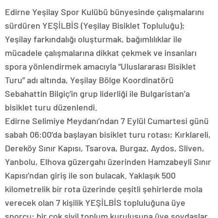
Edirne Yeşilay Spor Kulübü bünyesinde çalışmalarını
sürdüren YEŞİLBİS (Yeşilay Bisiklet Topluluğu);
Yeşilay farkındalığı oluşturmak, bağımlılıklar ile
mücadele çalışmalarına dikkat çekmek ve insanları
spora yönlendirmek amacıyla “Uluslararası Bisiklet
Turu” adı altında, Yeşilay Bölge Koordinatörü
Sebahattin Bilgiç’in grup liderliği ile Bulgaristan’a
bisiklet turu düzenlendi.
Edirne Selimiye Meydanı’ndan 7 Eylül Cumartesi günü
sabah 06:00’da başlayan bisiklet turu rotası; Kırklareli,
Dereköy Sınır Kapısı, Tsarova, Burgaz, Aydos, Sliven,
Yanbolu, Elhova güzergahı üzerinden Hamzabeyli Sınır
Kapısı’ndan giriş ile son bulacak. Yaklaşık 500
kilometrelik bir rota üzerinde çeşitli şehirlerde mola
verecek olan 7 kişilik YEŞİLBİS topluluğuna üye
sporcu; bir çok sivil toplum kuruluşuna üye soydaşlar