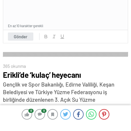
En az 10 karakter gerekli
Gönder
365 okunma
Erikli’de ‘kulaç’ heyecanı
Gençlik ve Spor Bakanlığı, Edirne Valiliği, Keşan
Belediyesi ve Türkiye Yüzme Federasyonu iş
birliğinde düzenlenen 3. Açık Su Yüzme
Şampiyonası, Erikli Sahili'nde büyük bir katılımla
0
0
0
0
gerçekleştirildi…
8 Eylül 2024 14:36
ABONE OL
News