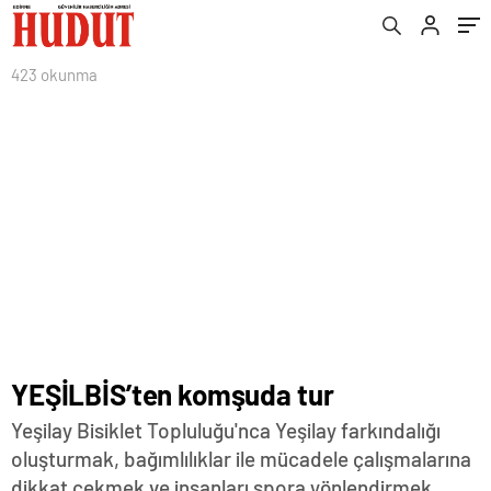
423 okunma
YEŞİLBİS’ten komşuda tur
Yeşilay Bisiklet Topluluğu'nca Yeşilay farkındalığı
oluşturmak, bağımlılıklar ile mücadele çalışmalarına
dikkat çekmek ve insanları spora yönlendirmek