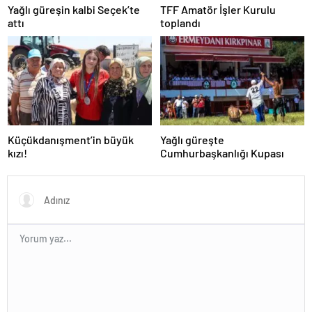
Yağlı güreşin kalbi Seçek’te
TFF Amatör İşler Kurulu
attı
toplandı
Küçükdanışment’in büyük
Yağlı güreşte
kızı!
Cumhurbaşkanlığı Kupası