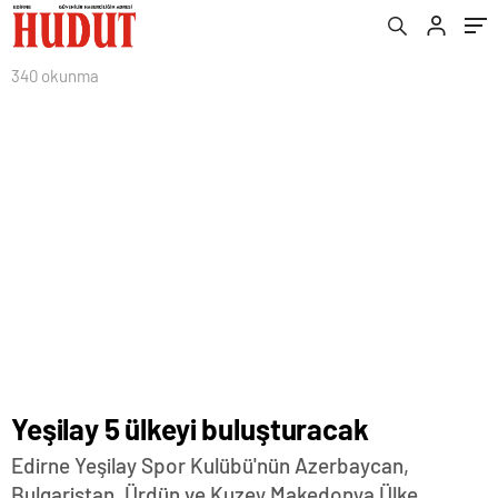
340 okunma
Yeşilay 5 ülkeyi buluşturacak
Edirne Yeşilay Spor Kulübü'nün Azerbaycan,
Bulgaristan, Ürdün ve Kuzey Makedonya Ülke