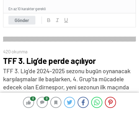
En az 10 karakter gerekli
Gönder
420 okunma
TFF 3. Lig’de perde açılıyor
TFF 3. Lig'de 2024-2025 sezonu bugün oynanacak
karşılaşmalar ile başlarken, 4. Grup'ta mücadele
edecek olan Edirnespor, yeni sezonun ilk maçında
yarın Orduspor 1967 A.Ş. ile deplasmanda karşı
0
0
0
0
karşıya gelecek…
6 Eylül 2024 17:06
ABONE OL
News