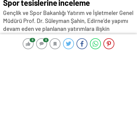
Spor tesislerine inceleme
Gençlik ve Spor Bakanlığı Yatırım ve İşletmeler Genel
Müdürü Prof. Dr. Süleyman Şahin, Edirne’de yapımı
devam eden ve planlanan yatırımlara ilişkin
incelemelerde bulundu…
0
0
0
0
6 Temmuz 2026 18:26
ABONE OL
News