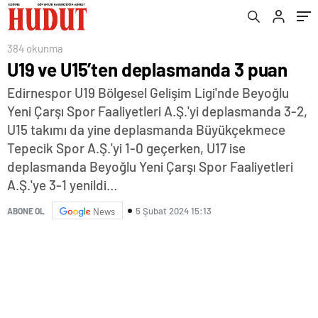
384 okunma
U19 ve U15’ten deplasmanda 3 puan
Edirnespor U19 Bölgesel Gelişim Ligi'nde Beyoğlu
Yeni Çarşı Spor Faaliyetleri A.Ş.'yi deplasmanda 3-2,
U15 takımı da yine deplasmanda Büyükçekmece
Tepecik Spor A.Ş.'yi 1-0 geçerken, U17 ise
deplasmanda Beyoğlu Yeni Çarşı Spor Faaliyetleri
A.Ş.'ye 3-1 yenildi…
5 Şubat 2024 15:13
ABONE OL
News