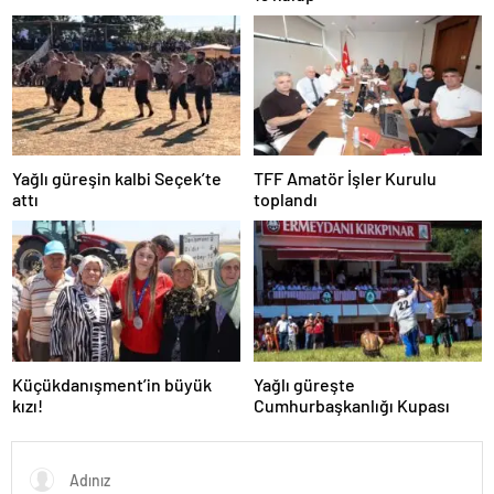
Yağlı güreşin kalbi Seçek’te
TFF Amatör İşler Kurulu
attı
toplandı
Küçükdanışment’in büyük
Yağlı güreşte
kızı!
Cumhurbaşkanlığı Kupası