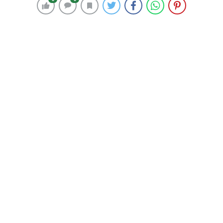
Müdürlüğü takımı şampiyon oldu.
4 Haziran 2026 12:36
ABONE OL
News
Edirne’de geleneksel hale gelen ve bu yıl 18’incisi
düzenlenen Kurum ve Kuruluşlar Arası 30 Yaş Üstü
Halı Saha Futbol Turnuvası’nda Edirne Emniyet