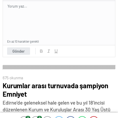
En az 10 karakter gerekli
Gönder
675 okunma
Kurumlar arası turnuvada şampiyon
Emniyet
Edirne’de geleneksel hale gelen ve bu yıl 18’incisi
düzenlenen Kurum ve Kuruluşlar Arası 30 Yaş Üstü
Halı Saha Futbol Turnuvası’nda Edirne Emniyet
0
0
0
0