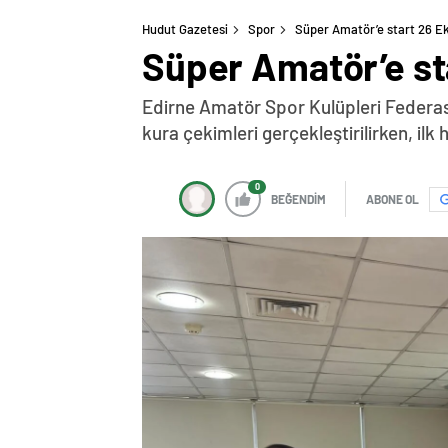
Hudut Gazetesi
Spor
Süper Amatör’e start 26 E
Süper Amatör’e st
Edirne Amatör Spor Kulüpleri Federas
kura çekimleri gerçekleştirilirken, ilk h
0
BEĞENDİM
ABONE OL