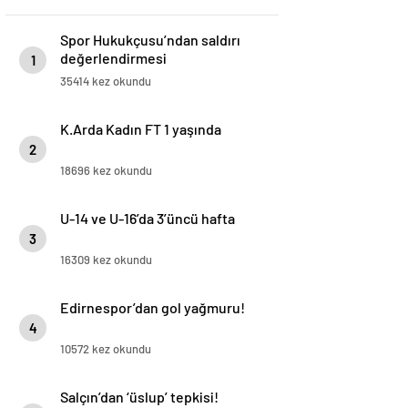
Spor Hukukçusu’ndan saldırı
değerlendirmesi
1
35414 kez okundu
K.Arda Kadın FT 1 yaşında
2
18696 kez okundu
U-14 ve U-16’da 3’üncü hafta
3
16309 kez okundu
Edirnespor’dan gol yağmuru!
4
10572 kez okundu
Salçın’dan ‘üslup’ tepkisi!