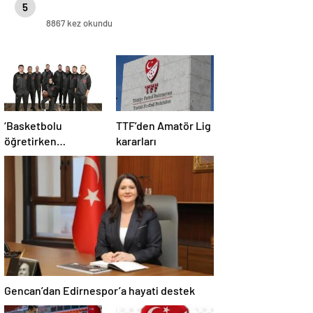
5
8867 kez okundu
‘Basketbolu
TTF’den Amatör Lig
öğretirken
kararları
sevdirmeye
çalışıyoruz’
Gencan’dan Edirnespor’a hayati destek