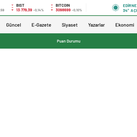
BIST
BITCOIN
EDIRNE
13.779,39
3098699
,59
-0,14%
-0,10%
34°
AÇ
Güncel
E-Gazete
Siyaset
Yazarlar
Ekonomi
Puan Durumu