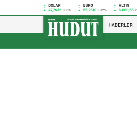
DOLAR
EURO
ALTIN
47,7436
55,2510
6.660,55
0.18%
0.32%
2
HABERLER