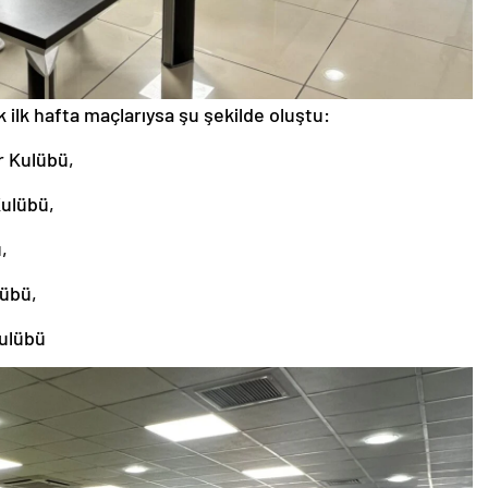
ilk hafta maçlarıysa şu şekilde oluştu:
r Kulübü,
Kulübü,
,
lübü,
ulübü