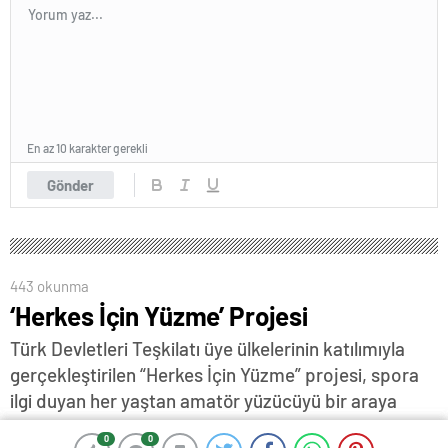
En az 10 karakter gerekli
Gönder
443 okunma
‘Herkes İçin Yüzme’ Projesi
Türk Devletleri Teşkilatı üye ülkelerinin katılımıyla
gerçekleştirilen “Herkes İçin Yüzme” projesi, spora
ilgi duyan her yaştan amatör yüzücüyü bir araya
getirmeyi hedefliyor.
0
0
0
0