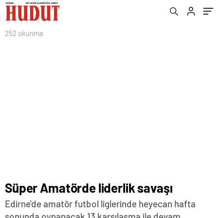
252 okunma
Süper Amatörde liderlik savaşı
Edirne'de amatör futbol liglerinde heyecan hafta
sonunda oynanacak 13 karşılaşma ile devam