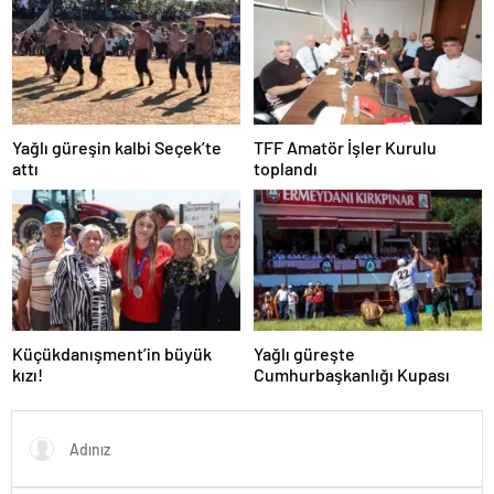
Yağlı güreşin kalbi Seçek’te
TFF Amatör İşler Kurulu
attı
toplandı
Küçükdanışment’in büyük
Yağlı güreşte
kızı!
Cumhurbaşkanlığı Kupası