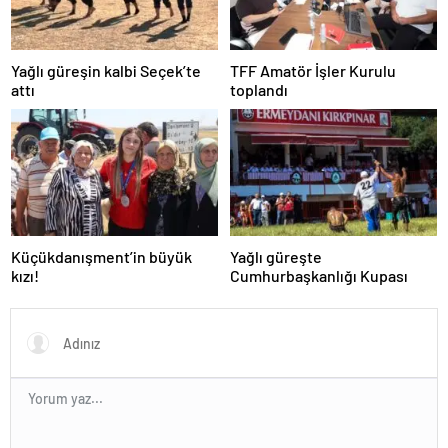
Yağlı güreşin kalbi Seçek’te
TFF Amatör İşler Kurulu
attı
toplandı
Küçükdanışment’in büyük
Yağlı güreşte
kızı!
Cumhurbaşkanlığı Kupası