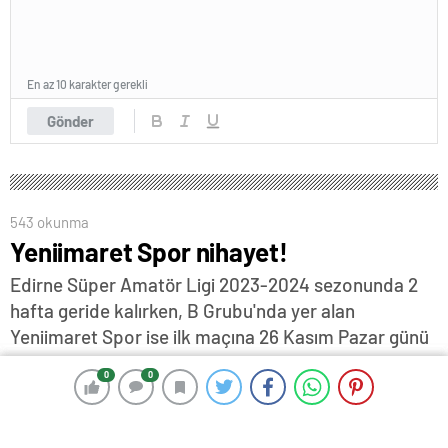
En az 10 karakter gerekli
Gönder
543 okunma
Yeniimaret Spor nihayet!
Edirne Süper Amatör Ligi 2023-2024 sezonunda 2
hafta geride kalırken, B Grubu'nda yer alan
Yeniimaret Spor ise ilk maçına 26 Kasım Pazar günü
Subaşı Spor deplasmanında çıkacak…
0
0
0
0
23 Kasım 2023 18:07
ABONE OL
News
Cemal KUDAY