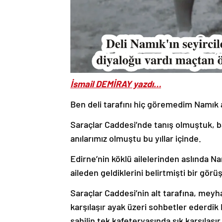
İsmail DEMİRAY yazdı…
Ben deli tarafını hiç göremedim Namık a
Saraçlar Caddesi’nde tanış olmuştuk, bab
anılarımız olmuştu bu yıllar içinde.
Edirne’nin köklü ailelerinden aslında N
aileden geldiklerini belirtmişti bir gö
Saraçlar Caddesi’nin alt tarafına, meyh
karşılaşır ayak üzeri sohbetler ederdik
sahilin tek kafeteryasında sık karşılaş