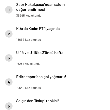
Spor Hukukçusu’ndan saldırı
değerlendirmesi
1
35365 kez okundu
K.Arda Kadın FT 1 yaşında
2
18669 kez okundu
U-14 ve U-16’da 3’üncü hafta
3
16281 kez okundu
Edirnespor’dan gol yağmuru!
4
10544 kez okundu
Salçın’dan ‘üslup’ tepkisi!
5