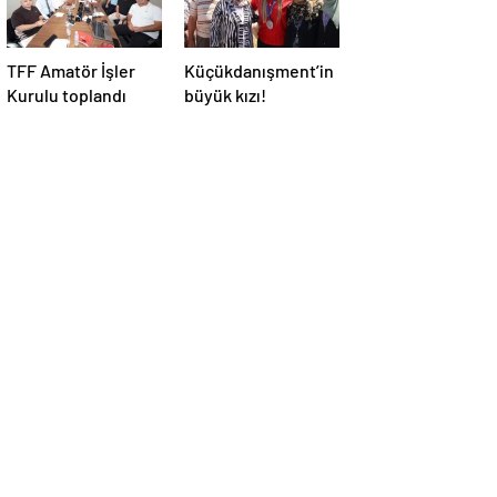
TFF Amatör İşler
Küçükdanışment’in
Kurulu toplandı
büyük kızı!