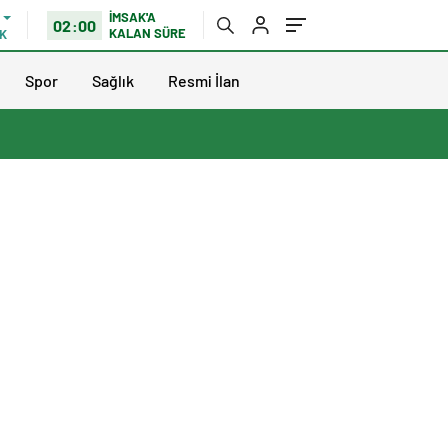
İMSAK'A
02:00
KALAN SÜRE
K
Spor
Sağlık
Resmi İlan