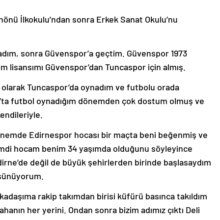
nönü İlkokulu’ndan sonra Erkek Sanat Okulu’nu
şladım, sonra Güvenspor’a geçtim. Güvenspor 1973
im lisansımı Güvenspor’dan Tuncaspor için almış.
z olarak Tuncaspor’da oynadım ve futbolu orada
yık’ta futbol oynadığım dönemden çok dostum olmuş ve
ndileriyle.
nemde Edirnespor hocası bir maçta beni beğenmiş ve
Hamdi hocam benim 34 yaşımda olduğunu söyleyince
Edirne’de değil de büyük şehirlerden birinde başlasaydım
düşünüyorum.
 arkadaşıma rakip takımdan birisi küfürü basınca takıldım
hanın her yerini. Ondan sonra bizim adımız çıktı Deli