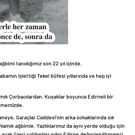
ğbimi tanıdığımız son 22 yıl içinde.
amın işlettiği Tekel büfesi yıllarında ve hep iyi
amık Çorbacılardan. Kuşaklar boyunca Edirneli bir
rüşmemizde.
aneye, Saraçlar Caddesi’nin arka sokaklarında sık
 Namık ağbimle. Yazlıklarımız da aynı yerde olduğu için
ır, ayak üzeri sohbetler eder Edirne değerlendirmeleri