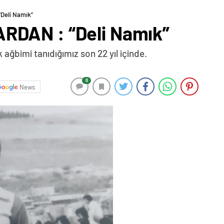
Deli Namık”
DAN : “Deli Namık”
ağbimi tanıdığımız son 22 yıl içinde.
0
News