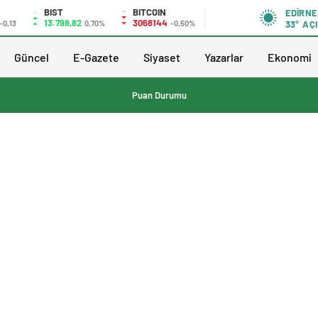
BIST
BITCOIN
EDIRNE
13.798,82
3068144
-0,13
0,70%
-0,50%
33°
AÇI
Güncel
E-Gazete
Siyaset
Yazarlar
Ekonomi
Puan Durumu