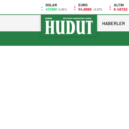
DOLAR
EURO
ALTIN
47,5981
54,9899
6.487,62
0.05%
-0.07%
HABERLER