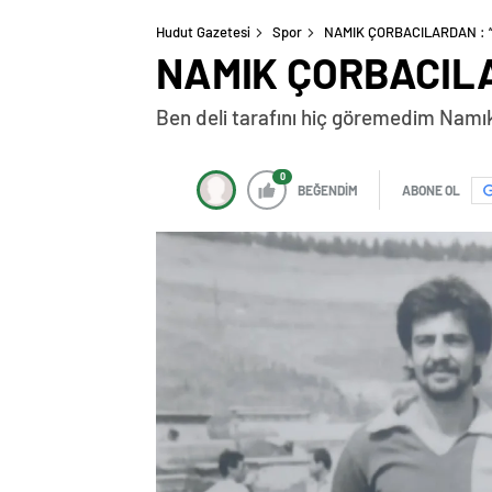
Hudut Gazetesi
Spor
NAMIK ÇORBACILARDAN : “
NAMIK ÇORBACILAR
Ben deli tarafını hiç göremedim Namık 
0
BEĞENDİM
ABONE OL