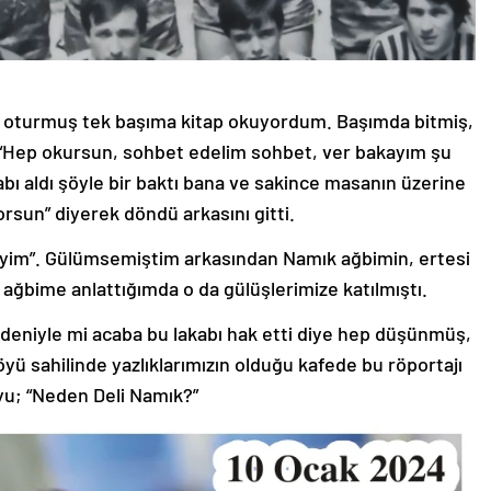
e oturmuş tek başıma kitap okuyordum. Başımda bitmiş,
i; “Hep okursun, sohbet edelim sohbet, ver bakayım şu
abı aldı şöyle bir baktı bana ve sakince masanın üzerine
rsun” diyerek döndü arkasını gitti.
 miyim”. Gülümsemiştim arkasından Namık ağbimin, ertesi
ar ağbime anlattığımda o da gülüşlerimize katılmıştı.
deniyle mi acaba bu lakabı hak etti diye hep düşünmüş,
yü sahilinde yazlıklarımızın olduğu kafede bu röportajı
u; “Neden Deli Namık?”