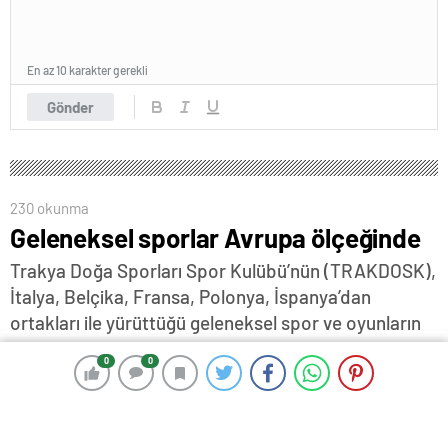
En az 10 karakter gerekli
Gönder
230 okunma
Geleneksel sporlar Avrupa ölçeğinde
Trakya Doğa Sporları Spor Kulübü’nün (TRAKDOSK),
İtalya, Belçika, Fransa, Polonya, İspanya’dan
ortakları ile yürüttüğü geleneksel spor ve oyunların
somut olmayan kültürel miras, sosyal kapsayıcılık ve
0
0
0
0
yerel kalkınma üzerindeki etkilerini Avrupa
düzeyinde ele alan REMIND Projesi’nde sona
gelindi…