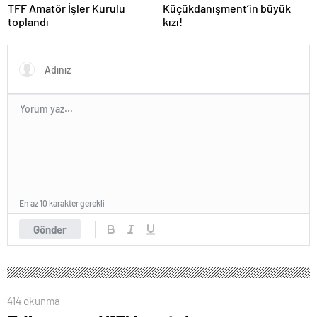
TFF Amatör İşler Kurulu
Küçükdanışment’in büyük
toplandı
kızı!
En az 10 karakter gerekli
Gönder
414 okunma