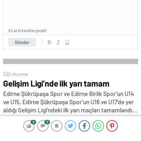
En az 10 karakter gerekli
Gönder
322 okunma
Gelişim Ligi’nde ilk yarı tamam
Edirne Şükrüpaşa Spor ve Edirne Birlik Spor’un U14
ve U15, Edirne Şükrüpaşa Spor’un U16 ve U17’de yer
aldığı Gelişim Ligi’ndeki ilk yarı maçları tamamlandı…
Edirne’nin liglerde mücadele eden 6 takımından ilk
0
0
0
0
yarıda en başarılı performansı sergileyen isim U16
Gelişim Ligi’ni 27 puanla 3. sırada tamamlayan