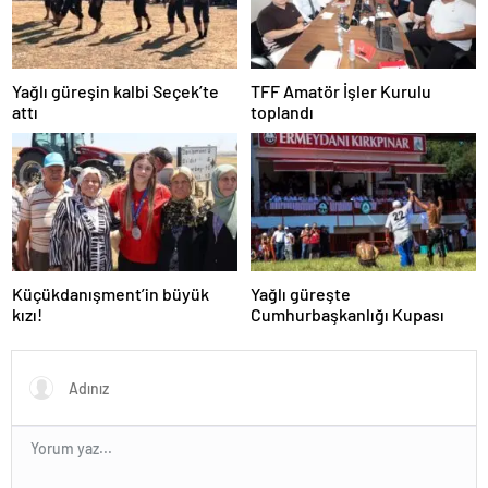
Yağlı güreşin kalbi Seçek’te
TFF Amatör İşler Kurulu
attı
toplandı
Küçükdanışment’in büyük
Yağlı güreşte
kızı!
Cumhurbaşkanlığı Kupası