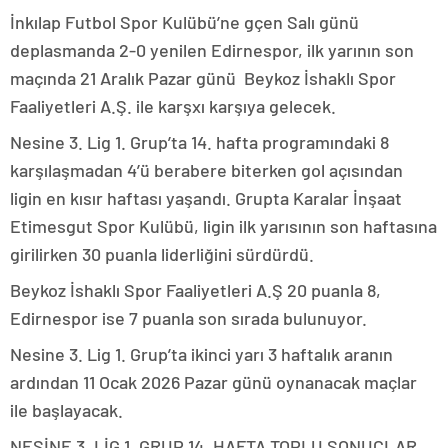
İnkılap Futbol Spor Kulübü’ne gçen Salı günü
deplasmanda 2-0 yenilen Edirnespor, ilk yarının son
maçında 21 Aralık Pazar günü Beykoz İshaklı Spor
Faaliyetleri A.Ş. ile karşxı karşıya gelecek.
Nesine 3. Lig 1. Grup’ta 14. hafta programındaki 8
karşılaşmadan 4’ü berabere biterken gol açısından
ligin en kısır haftası yaşandı. Grupta Karalar İnşaat
Etimesgut Spor Kulübü, ligin ilk yarısının son haftasına
girilirken 30 puanla liderliğini sürdürdü.
Beykoz İshaklı Spor Faaliyetleri A.Ş 20 puanla 8,
Edirnespor ise 7 puanla son sırada bulunuyor.
Nesine 3. Lig 1. Grup’ta ikinci yarı 3 haftalık aranın
ardından 11 Ocak 2026 Pazar günü oynanacak maçlar
ile başlayacak.
NESİNE 3. LİG 1. GRUP 14. HAFTA TOPLU SONUÇLAR