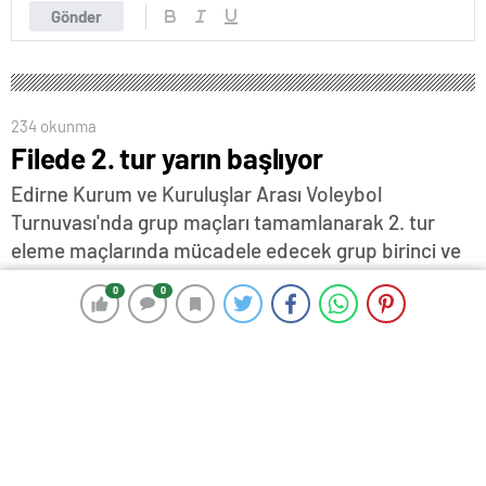
Gönder
234 okunma
Filede 2. tur yarın başlıyor
Edirne Kurum ve Kuruluşlar Arası Voleybol
Turnuvası'nda grup maçları tamamlanarak 2. tur
eleme maçlarında mücadele edecek grup birinci ve
ikincileri belirlendi…
0
0
0
0
27 Haziran 2025 15:54
ABONE OL
News