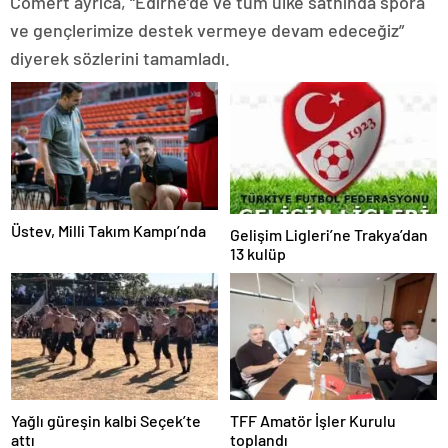
Cömert ayrıca, “Edirne’de ve tüm ülke sathında spora
ve gençlerimize destek vermeye devam edeceğiz”
diyerek sözlerini tamamladı.
Üstev, Milli Takım Kampı’nda
Gelişim Ligleri’ne Trakya’dan
13 kulüp
Yağlı güreşin kalbi Seçek’te
TFF Amatör İşler Kurulu
attı
toplandı