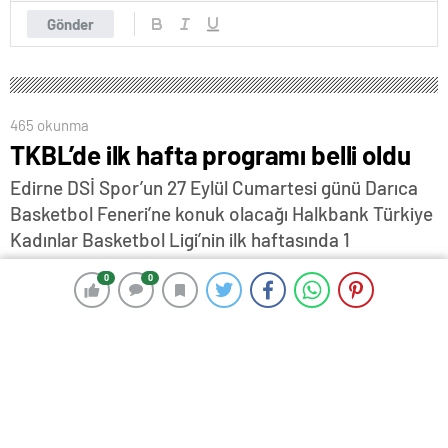
Gönder
465 okunma
TKBL’de ilk hafta programı belli oldu
Edirne DSİ Spor’un 27 Eylül Cumartesi günü Darıca
Basketbol Feneri’ne konuk olacağı Halkbank Türkiye
Kadınlar Basketbol Ligi’nin ilk haftasında 1
karşılaşma 26 Eylül Cuma, 3 karşılaşma 27 Eylül
0
0
0
0
Cumartesi, 2 karşılaşma 28 Eylül Pazar ve 1
karşılaşma da 29 Eylül Pazartesi günü oynanacak. .
18 Eylül 2025 15:16
ABONE OL
News