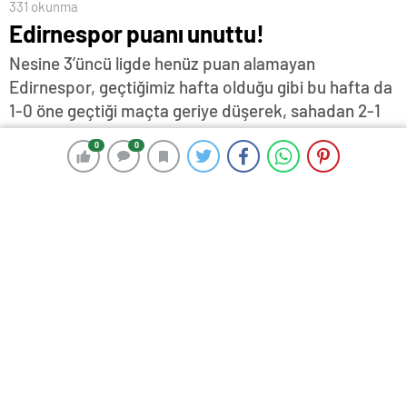
331 okunma
Edirnespor puanı unuttu!
Nesine 3’üncü ligde henüz puan alamayan
Edirnespor, geçtiğimiz hafta olduğu gibi bu hafta da
1-0 öne geçtiği maçta geriye düşerek, sahadan 2-1
yenik ayrıldı ve 6’ncı haftayı da puansız kapattı…
0
0
0
0
12 Ekim 2025 17:56
ABONE OL
News
Olgay GÜLER
Edirnespor, Nesine 3’üncü lig maçında, geçtiğimiz