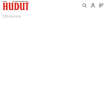
Yankılandı
278 okunma