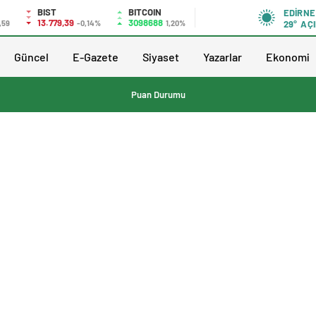
BIST
BITCOIN
EDIRNE
13.779,39
3098688
,59
-0,14%
1,20%
29°
AÇI
Güncel
E-Gazete
Siyaset
Yazarlar
Ekonomi
Puan Durumu