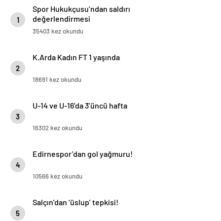
Spor Hukukçusu’ndan saldırı
değerlendirmesi
1
35403 kez okundu
K.Arda Kadın FT 1 yaşında
2
18691 kez okundu
U-14 ve U-16’da 3’üncü hafta
3
16302 kez okundu
Edirnespor’dan gol yağmuru!
4
10566 kez okundu
Salçın’dan ‘üslup’ tepkisi!
5