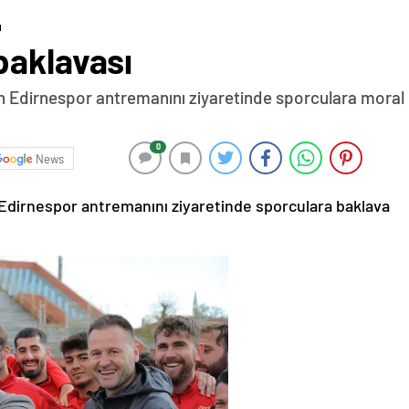
ı
baklavası
Edirnespor antremanını ziyaretinde sporculara moral ba
0
News
dirnespor antremanını ziyaretinde sporculara baklava