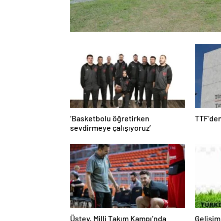
‘Basketbolu öğretirken
TTF’den
sevdirmeye çalışıyoruz’
Üstev, Milli Takım Kampı’nda
Gelişim