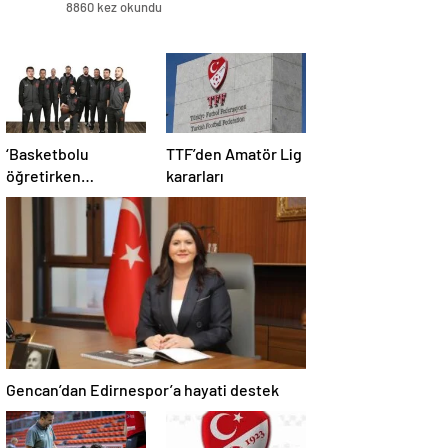
8860 kez okundu
‘Basketbolu
TTF’den Amatör Lig
öğretirken
kararları
sevdirmeye
çalışıyoruz’
Gencan’dan Edirnespor’a hayati destek