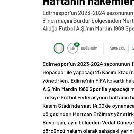
Haftanın hakemleri
Edirnespor'un 2023-2024 sezonunun 1
5'inci maçını Burdur bölgesinden Mert
Aliağa Futbol A.Ş.'nin Mardin 1969 S
0
BEĞENDİM
ABONE OL
Edirnespor’un 2023-2024 sezonunun 11.
Hopaspor ile yapacağı 25 Kasım Stadı’
yönetirken, Edirne’nin FİFA kokartlı hak
A.Ş.’nin Mardin 1969 Spor ile yapacağı 
Türkiye Futbol Federasyonu haftanın ha
Kasım Stadı’nda saat 14.00’de oynanac
bölgesinden Mertcan Erölmez yönetirken
Buyurgan, aynı bölgeden Vedat Güneş
dördüncü hakem olarak sahadaki yerini