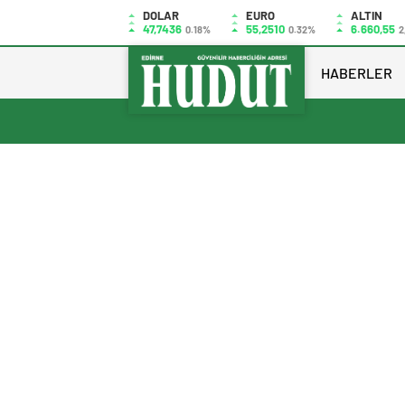
DOLAR
EURO
ALTIN
47,7436
55,2510
6.660,55
0.18%
0.32%
2
HABERLER