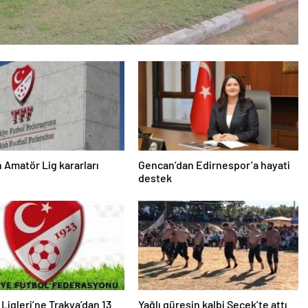
 Amatör Lig kararları
Gencan’dan Edirnespor’a hayati
destek
 Ligleri’ne Trakya’dan 13
Yağlı güreşin kalbi Seçek’te attı