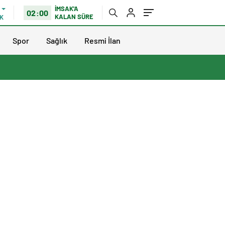
İMSAK'A
02:00
KALAN SÜRE
K
Spor
Sağlık
Resmi İlan