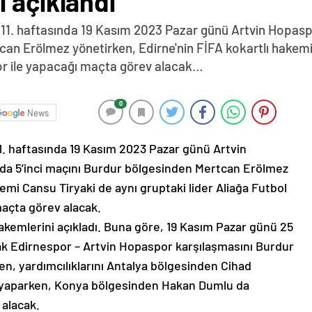
 açıklandı
1. haftasında 19 Kasım 2023 Pazar günü Artvin Hopaspo
can Erölmez yönetirken, Edirne'nin FİFA kokartlı hakemi 
por ile yapacağı maçta görev alacak…
0
News
 haftasında 19 Kasım 2023 Pazar günü Artvin
nda 5’inci maçını Burdur bölgesinden Mertcan Erölmez
emi Cansu Tiryaki de aynı gruptaki lider Aliağa Futbol
maçta görev alacak.
kemlerini açıkladı. Buna göre, 19 Kasım Pazar günü 25
ak Edirnespor – Artvin Hopaspor karşılaşmasını Burdur
, yardımcılıklarını Antalya bölgesinden Cihad
 yaparken, Konya bölgesinden Hakan Dumlu da
 alacak.