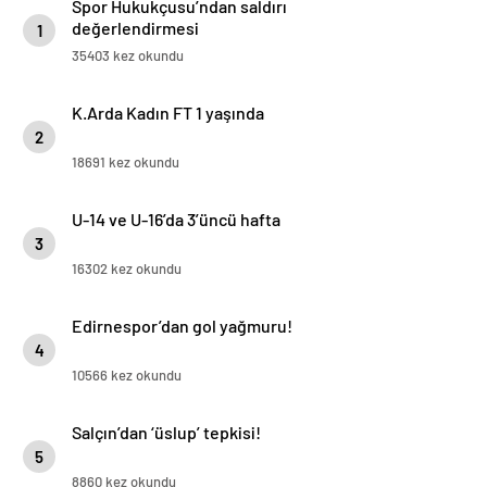
Spor Hukukçusu’ndan saldırı
değerlendirmesi
1
35403 kez okundu
K.Arda Kadın FT 1 yaşında
2
18691 kez okundu
U-14 ve U-16’da 3’üncü hafta
3
16302 kez okundu
Edirnespor’dan gol yağmuru!
4
10566 kez okundu
Salçın’dan ‘üslup’ tepkisi!
5
8860 kez okundu