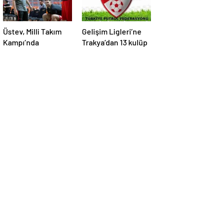
Üstev, Milli Takım
Gelişim Ligleri’ne
Kampı’nda
Trakya’dan 13 kulüp