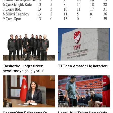
‘Basketbolu öğretirken
TTF’den Amatör Lig kararları
sevdirmeye çalışıyoruz’
Gencan’dan Edirnespor’a
Üstev, Milli Takım Kampı’nda