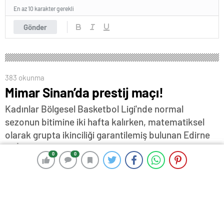
En az 10 karakter gerekli
Gönder
383 okunma
Mimar Sinan’da prestij maçı!
Kadınlar Bölgesel Basketbol Ligi'nde normal
sezonun bitimine iki hafta kalırken, matematiksel
olarak grupta ikinciliği garantilemiş bulunan Edirne
DSİ Spor evindeki son maçında bugün lider Besaş
0
0
0
0
Spor'u ağırlayacak...
26 Ocak 2024 16:17
ABONE OL
News