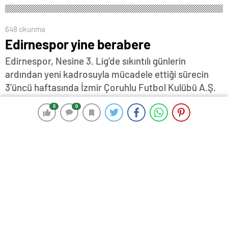
648 okunma
Edirnespor yine berabere
Edirnespor, Nesine 3. Lig’de sıkıntılı günlerin
ardından yeni kadrosuyla mücadele ettiği sürecin
3’üncü haftasında İzmir Çoruhlu Futbol Kulübü A.Ş.
ile 3-3 berabere kalarak 3’üncü beraberliğini aldı…
0
0
0
0
16 Şubat 2025 16:18
ABONE OL
News