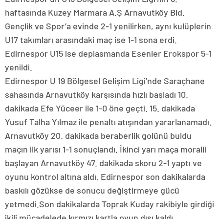
haftasında Kuzey Marmara A.Ş Arnavutköy Bld.
Gençlik ve Spor’a evinde 2-1 yenilirken, aynı kulüplerin
U17 takımları arasındaki maç ise 1-1 sona erdi.
Edirnespor U15 ise deplasmanda Esenler Erokspor 5-1
yenildi.
Edirnespor U 19 Bölgesel Gelişim Ligi’nde Saraçhane
sahasında Arnavutköy karşısında hızlı başladı 10.
dakikada Efe Yüceer ile 1-0 öne geçti. 15. dakikada
Yusuf Talha Yılmaz ile penaltı atışından yararlanamadı.
Arnavutköy 20. dakikada beraberlik golünü buldu
maçın ilk yarısı 1-1 sonuçlandı. İkinci yarı maça moralli
başlayan Arnavutköy 47. dakikada skoru 2-1 yaptı ve
oyunu kontrol altına aldı. Edirnespor son dakikalarda
baskılı gözükse de sonucu değiştirmeye gücü
yetmedi.Son dakikalarda Toprak Kuday rakibiyle girdiği
ikili mücadelede kırmızı kartla oyun dışı kaldı.