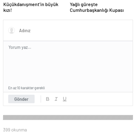
Küçükdanışment’in büyük
Yağlı güreşte
kızı!
Cumhurbaşkanlığı Kupası
En az 10 karakter gerekli
Gönder
399 okunma