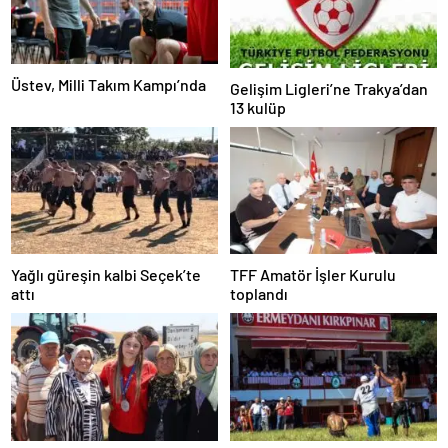
Üstev, Milli Takım Kampı’nda
Gelişim Ligleri’ne Trakya’dan
13 kulüp
Yağlı güreşin kalbi Seçek’te
TFF Amatör İşler Kurulu
attı
toplandı