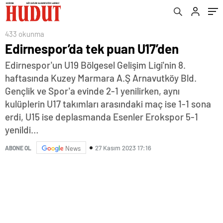
433 okunma
Edirnespor’da tek puan U17’den
Edirnespor'un U19 Bölgesel Gelişim Ligi'nin 8.
haftasında Kuzey Marmara A.Ş Arnavutköy Bld.
Gençlik ve Spor'a evinde 2-1 yenilirken, aynı
kulüplerin U17 takımları arasındaki maç ise 1-1 sona
erdi, U15 ise deplasmanda Esenler Erokspor 5-1
yenildi…
27 Kasım 2023 17:16
ABONE OL
News