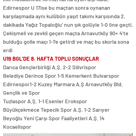
Edirnespor U 17ise bu maçtan sonra oynanan
karşılaşmada aynı kulübün yaşıt takımı karşısında 2.
dakikada Yağız Topaloğlu’ nun şık golüyle 1-0 öne geçti.
Çekişmeli ve zevkli geçen maçta Arnavutköy 90+ 4’te
bulduğu golle maçı 1-1’e getirdi ve maç bu skorla sona
erdi
U19 BGL’DE 8. HAFTA TOPLU SONUÇLAR
Darıca Gençlerbirliği A.Ş. 2-2 Silivrispor
Belediye Derince Spor 1-5 Kemerkent Bulvarspor
Edirnespor1-2 Kuzey Marmara A.Ş Arnavutköy Bld.
Gençlik ve Spor
Tuzlaspor A.Ş. 1-1 Esenler Erokspor
Büyükçekmece Tepecik Spor A.Ş. 1-2 Sarıyer
Beyoğlu Yeni Çarşı Spor Faaliyetleri A.Ş. 14
Kocaelispor