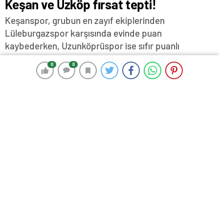
Keşan ve Uzköp fırsat tepti!
Keşanspor, grubun en zayıf ekiplerinden
Lüleburgazspor karşısında evinde puan
kaybederken, Uzunköprüspor ise sıfır puanlı
Babaeskispor'a deplasmanda tek golle yenilerek
0
0
0
0
fırsat haftasını değerlendiremedi…
27 Kasım 2023 17:14
ABONE OL
News