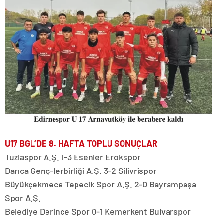
U17 BGL’DE 8. HAFTA TOPLU SONUÇLAR
Tuzlaspor A.Ş. 1-3 Esenler Erokspor
Darıca Genç-lerbirliği A.Ş. 3-2 Silivrispor
Büyükçekmece Tepecik Spor A.Ş. 2-0 Bayrampaşa
Spor A.Ş.
Belediye Derince Spor 0-1 Kemerkent Bulvarspor