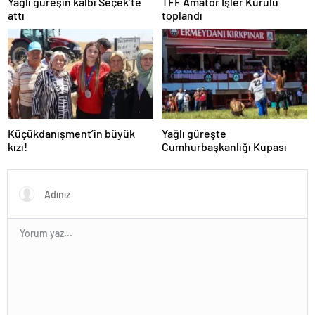
Yağlı güreşin kalbi Seçek’te
TFF Amatör İşler Kurulu
attı
toplandı
Küçükdanışment’in büyük
Yağlı güreşte
kızı!
Cumhurbaşkanlığı Kupası