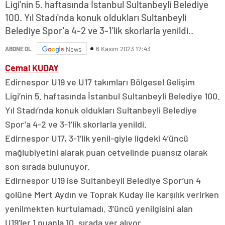
Ligi'nin 5. haftasında İstanbul Sultanbeyli Belediye
100. Yıl Stadı'nda konuk oldukları Sultanbeyli
Belediye Spor'a 4-2 ve 3-1'lik skorlarla yenildi..
6 Kasım 2023 17:43
ABONE OL
News
Cemal KUDAY
Edirnespor U19 ve U17 takımları Bölgesel Gelişim
Ligi’nin 5. haftasında İstanbul Sultanbeyli Belediye 100.
Yıl Stadı’nda konuk oldukları Sultanbeyli Belediye
Spor’a 4-2 ve 3-1’lik skorlarla yenildi.
Edirnespor U17, 3-1’lik yenil-giyle ligdeki 4’üncü
mağlubiyetini alarak puan cetvelinde puansız olarak
son sırada bulunuyor.
Edirnespor U19 ise Sultanbeyli Belediye Spor’un 4
golüne Mert Aydın ve Toprak Kuday ile karşılık verirken
yenilmekten kurtulamadı. 3’üncü yenilgisini alan
U19’ler 1 puanla 10. sırada yer alıyor.