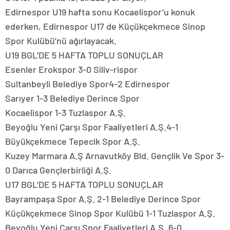
Edirnespor U19 hafta sonu Kocaelispor’u konuk
ederken, Edirnespor U17 de Küçükçekmece Sinop
Spor Kulübü’nü ağırlayacak.
U19 BGL’DE 5 HAFTA TOPLU SONUÇLAR
Esenler Erokspor 3-0 Siliv-rispor
Sultanbeyli Belediye Spor4-2 Edirnespor
Sarıyer 1-3 Belediye Derince Spor
Kocaelispor 1-3 Tuzlaspor A.Ş.
Beyoğlu Yeni Çarşı Spor Faaliyetleri A.Ş.4-1
Büyükçekmece Tepecik Spor A.Ş.
Kuzey Marmara A.Ş Arnavutköy Bld. Gençlik Ve Spor 3-
0 Darıca Gençlerbirliği A.Ş.
U17 BGL’DE 5 HAFTA TOPLU SONUÇLAR
Bayrampaşa Spor A.Ş. 2-1 Belediye Derince Spor
Küçükçekmece Sinop Spor Kulübü 1-1 Tuzlaspor A.Ş.
Beyoğlu Yeni Çarşı Spor Faaliyetleri A.Ş. 6-0