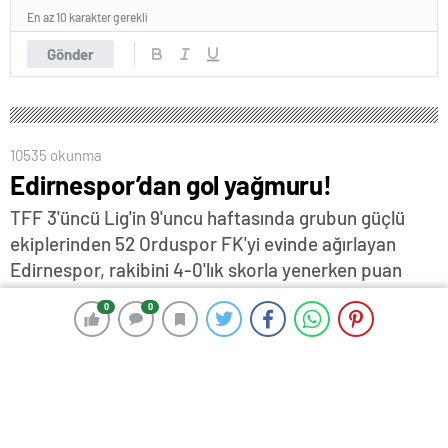
En az 10 karakter gerekli
Gönder
10535 okunma
Edirnespor’dan gol yağmuru!
TFF 3'üncü Lig'in 9'uncu haftasında grubun güçlü
ekiplerinden 52 Orduspor FK'yi evinde ağırlayan
Edirnespor, rakibini 4-0'lık skorla yenerken puan
cetvelinde 3 basamak birden yükselerek 8'inci sıraya
0
0
0
0
yerleşti…
5 Kasım 2023 17:17
ABONE OL
News
Olgay GÜLER
TFF 3’üncü Lig’de, grubun güçlü ekiplerinden 52