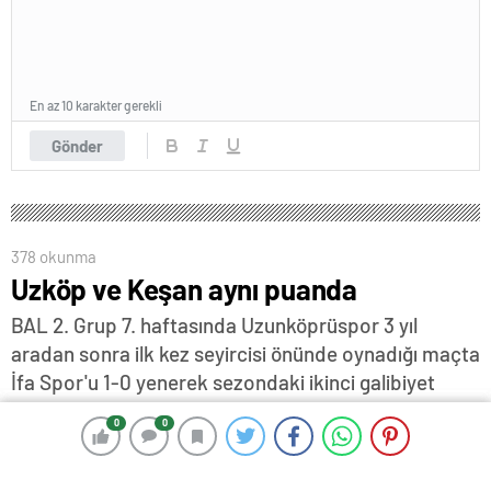
En az 10 karakter gerekli
Gönder
378 okunma
Uzköp ve Keşan aynı puanda
BAL 2. Grup 7. haftasında Uzunköprüspor 3 yıl
aradan sonra ilk kez seyircisi önünde oynadığı maçta
İfa Spor'u 1-0 yenerek sezondaki ikinci galibiyet
sevincini yaşarken, Keşanspor ise grubun güçlü ekibi
0
0
0
0
Feriköy'e deplasmanda 2-1 yenildi…
20 Kasım 2023 18:04
ABONE OL
News