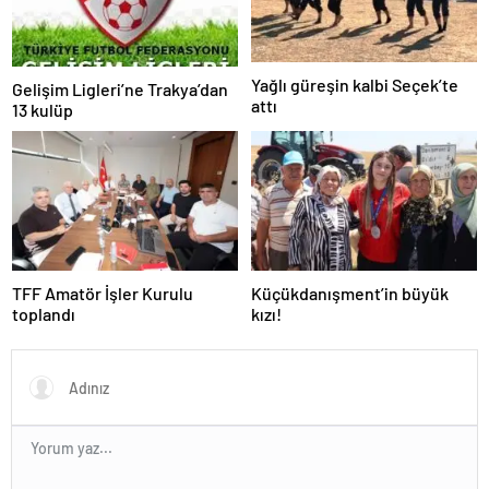
Yağlı güreşin kalbi Seçek’te
Gelişim Ligleri’ne Trakya’dan
attı
13 kulüp
TFF Amatör İşler Kurulu
Küçükdanışment’in büyük
toplandı
kızı!