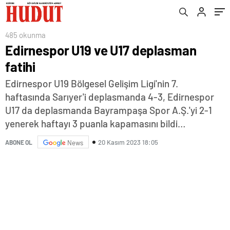
485 okunma
Edirnespor U19 ve U17 deplasman
fatihi
Edirnespor U19 Bölgesel Gelişim Ligi'nin 7.
haftasında Sarıyer'i deplasmanda 4-3, Edirnespor
U17 da deplasmanda Bayrampaşa Spor A.Ş.'yi 2-1
yenerek haftayı 3 puanla kapamasını bildi…
20 Kasım 2023 18:05
ABONE OL
News