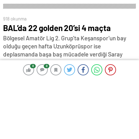
918 okunma
BAL’da 22 golden 20’si 4 maçta
Bölgesel Amatör Lig 2. Grup'ta Keşanspor'un bay
olduğu geçen hafta Uzunköprüspor ise
deplasmanda başa baş mücadele verdiği Saray
Spor 1953'e 3-2 yenildi…
0
0
0
0
13 Kasım 2023 16:39
ABONE OL
News
Edirne’den Uzunköprüspor ve Keşanspor’un yer aldığı
Bölgesel Amatör Lig (BAL) 2. Grup’ta 6. hafta maçları
tamamlandı.
Keşanspor’un bay olduğu geçen hafta Uzunköprüspor
ise deplasmanda başa baş mücadele verdiği Saray
Spor 1953’e 3-2 yenildi.
22 golün atıldığı geçen hafta bunlardan 20’si 4 maçta