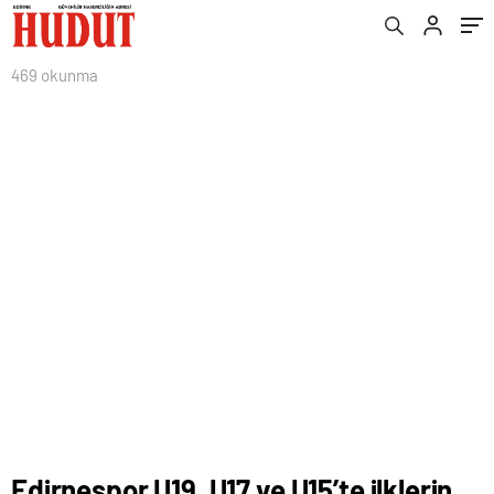
469 okunma
Edirnespor U19, U17 ve U15’te ilklerin