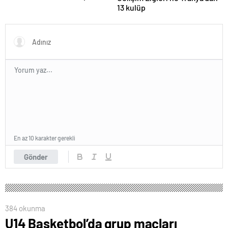
13 kulüp
En az 10 karakter gerekli
Gönder
384 okunma
U14 Basketbol’da grup maçları