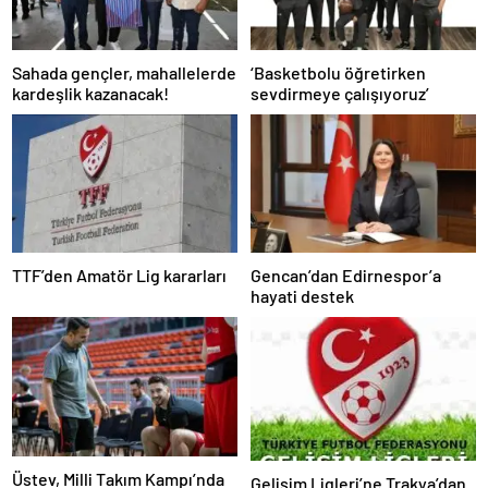
Sahada gençler, mahallelerde
‘Basketbolu öğretirken
kardeşlik kazanacak!
sevdirmeye çalışıyoruz’
TTF’den Amatör Lig kararları
Gencan’dan Edirnespor’a
hayati destek
Üstev, Milli Takım Kampı’nda
Gelişim Ligleri’ne Trakya’dan