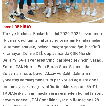
İsmail DEMİRAY
Türkiye Kadınlar Basketbol Ligi 2024-2025 sezonunda
ilk yarısı geçtiğimiz hafta sonu oynanan karşılaşmalar
ile tamamlanırken, pekçok maçta şansızlığını bir türlü
kıramayan Edirne DSİ, deplasmanda ÇBK Mersin
Gelişim’i 54-111 yenerek 5’inci galibiyet sevincini yaşadı.
Edirne DSİ, Mersin Edip Buran Spor Salonu’nda
Süleyman Tepe, Deyer Akçay ve Salih Dalma’nın
yönettiği karşılaşmada tüm periyotları açık ara önde
tamamlayarak, maçı ezici üstünlükle kazandı: 54-111
TKBL’de ikinci yarı maçları ara vermeden bu hafta sonu
devam edecek. DSİ Spor ikinci yarının ilk maçında 28