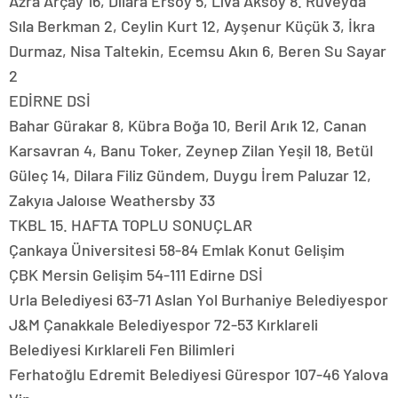
Azra Arçay 16, Dilara Ersoy 5, Liva Aksoy 8. Rüveyda
Sıla Berkman 2, Ceylin Kurt 12, Ayşenur Küçük 3, İkra
Durmaz, Nisa Taltekin, Ecemsu Akın 6, Beren Su Sayar
2
EDİRNE DSİ
Bahar Gürakar 8, Kübra Boğa 10, Beril Arık 12, Canan
Karsavran 4, Banu Toker, Zeynep Zilan Yeşil 18, Betül
Güleç 14, Dilara Filiz Gündem, Duygu İrem Paluzar 12,
Zakyıa Jaloıse Weathersby 33
TKBL 15. HAFTA TOPLU SONUÇLAR
Çankaya Üniversitesi 58-84 Emlak Konut Gelişim
ÇBK Mersin Gelişim 54-111 Edirne DSİ
Urla Belediyesi 63-71 Aslan Yol Burhaniye Belediyespor
J&M Çanakkale Belediyespor 72-53 Kırklareli
Belediyesi Kırklareli Fen Bilimleri
Ferhatoğlu Edremit Belediyesi Gürespor 107-46 Yalova