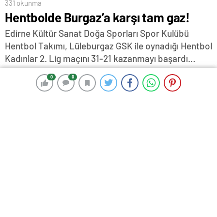
331 okunma
Hentbolde Burgaz’a karşı tam gaz!
Edirne Kültür Sanat Doğa Sporları Spor Kulübü
Hentbol Takımı, Lüleburgaz GSK ile oynadığı Hentbol
Kadınlar 2. Lig maçını 31-21 kazanmayı başardı…
22 Aralık 2024 17:21
ABONE OL
News
0
0
0
0