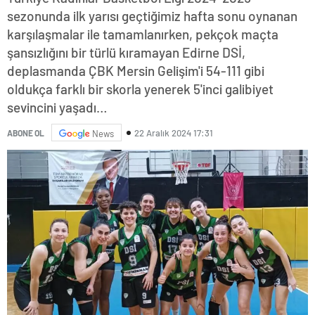
sezonunda ilk yarısı geçtiğimiz hafta sonu oynanan
karşılaşmalar ile tamamlanırken, pekçok maçta
şansızlığını bir türlü kıramayan Edirne DSİ,
deplasmanda ÇBK Mersin Gelişim'i 54-111 gibi
oldukça farklı bir skorla yenerek 5'inci galibiyet
sevincini yaşadı…
22 Aralık 2024 17:31
ABONE OL
News