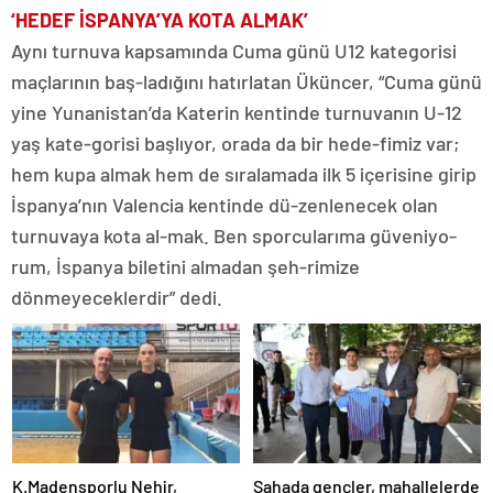
‘HEDEF İSPANYA’YA KOTA ALMAK’
Aynı turnuva kapsamında Cuma günü U12 kategorisi
maçlarının baş-ladığını hatırlatan Üküncer, “Cuma günü
yine Yunanistan’da Katerin kentinde turnuvanın U-12
yaş kate-gorisi başlıyor, orada da bir hede-fimiz var;
hem kupa almak hem de sıralamada ilk 5 içerisine girip
İspanya’nın Valencia kentinde dü-zenlenecek olan
turnuvaya kota al-mak. Ben sporcularıma güveniyo-
rum, İspanya biletini almadan şeh-rimize
dönmeyeceklerdir” dedi.
K.Madensporlu Nehir,
Sahada gençler, mahallelerde