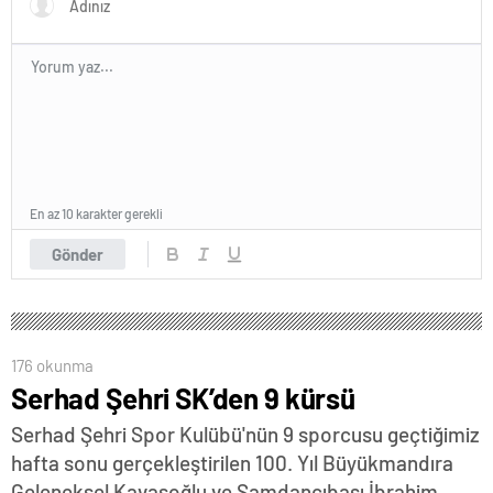
En az 10 karakter gerekli
Gönder
176 okunma
Serhad Şehri SK’den 9 kürsü
Serhad Şehri Spor Kulübü'nün 9 sporcusu geçtiğimiz
hafta sonu gerçekleştirilen 100. Yıl Büyükmandıra
Geleneksel Kavasoğlu ve Şamdancıbaşı İbrahim