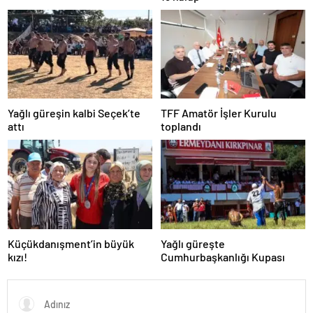
Yağlı güreşin kalbi Seçek’te
TFF Amatör İşler Kurulu
attı
toplandı
Küçükdanışment’in büyük
Yağlı güreşte
kızı!
Cumhurbaşkanlığı Kupası