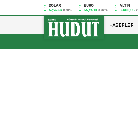
DOLAR
EURO
ALTIN
47,7436
55,2510
6.660,55
0.18%
0.32%
2
HABERLER