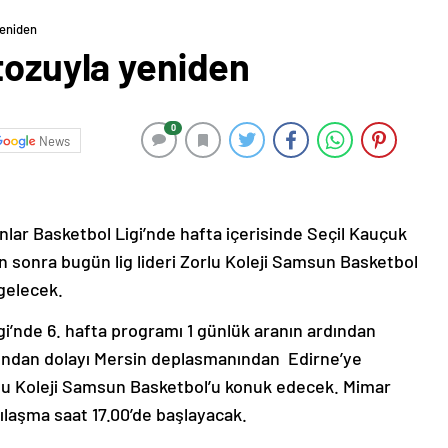
yeniden
tozuyla yeniden
0
News
lar Basketbol Ligi’nde hafta içerisinde Seçil Kauçuk
ün sonra bugün lig lideri Zorlu Koleji Samsun Basketbol
 gelecek.
i’nde 6. hafta programı 1 günlük aranın ardından
undan dolayı Mersin deplasmanından Edirne’ye
lu Koleji Samsun Basketbol’u konuk edecek. Mimar
laşma saat 17.00’de başlayacak.