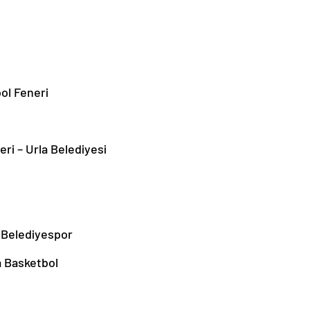
ol Feneri
leri – Urla Belediyesi
u Belediyespor
a Basketbol
liği