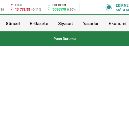
BIST
BITCOIN
EDIRNE
13.779,39
3096776
,59
-0,14%
0,30%
34°
AÇ
Güncel
E-Gazete
Siyaset
Yazarlar
Ekonomi
Puan Durumu