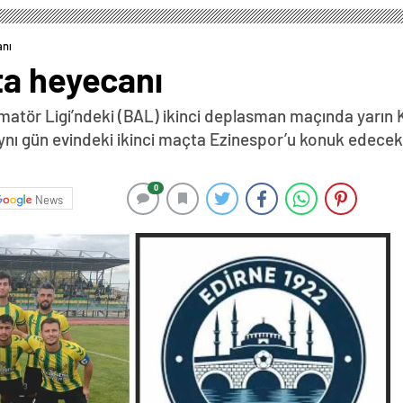
anı
ta heyecanı
matör Ligi’ndeki (BAL) ikinci deplasman maçında yarın 
aynı gün evindeki ikinci maçta Ezinespor’u konuk edece
0
News