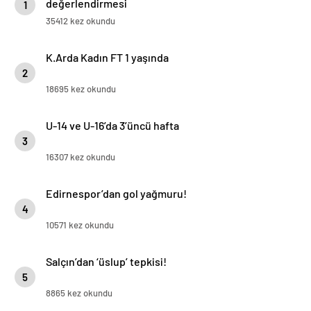
değerlendirmesi
1
35412 kez okundu
K.Arda Kadın FT 1 yaşında
2
18695 kez okundu
U-14 ve U-16’da 3’üncü hafta
3
16307 kez okundu
Edirnespor’dan gol yağmuru!
4
10571 kez okundu
Salçın’dan ‘üslup’ tepkisi!
5
8865 kez okundu