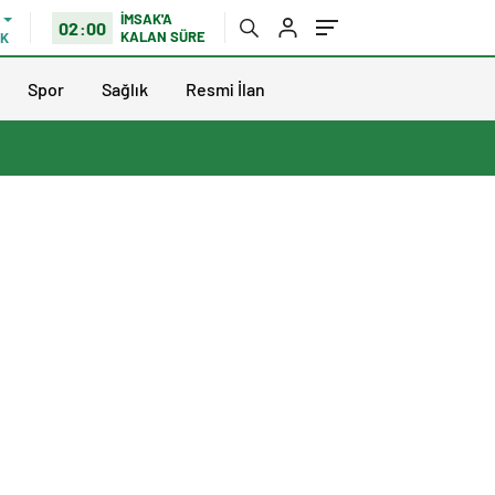
İMSAK'A
02:00
KALAN SÜRE
IK
Spor
Sağlık
Resmi İlan