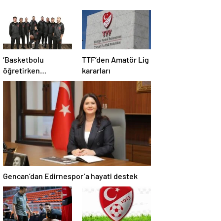
‘Basketbolu
TTF’den Amatör Lig
öğretirken
kararları
sevdirmeye
çalışıyoruz’
Gencan’dan Edirnespor’a hayati destek