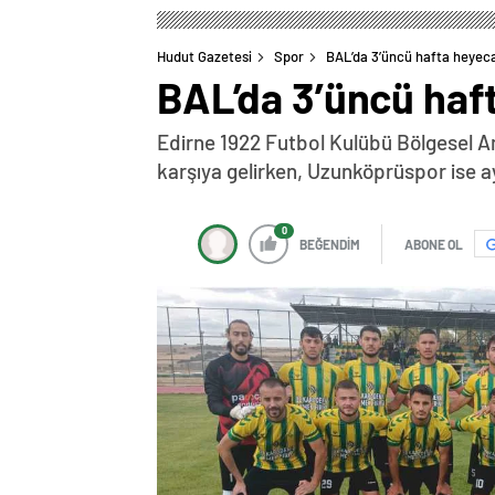
Hudut Gazetesi
Spor
BAL’da 3’üncü hafta heyec
BAL’da 3’üncü haf
Edirne 1922 Futbol Kulübü Bölgesel A
karşıya gelirken, Uzunköprüspor ise 
0
BEĞENDİM
ABONE OL