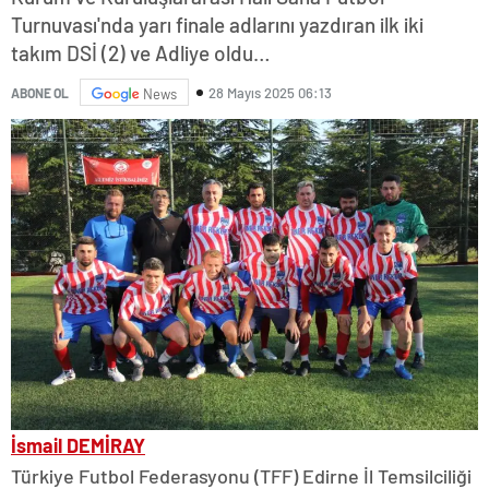
Turnuvası'nda yarı finale adlarını yazdıran ilk iki
takım DSİ (2) ve Adliye oldu…
28 Mayıs 2025 06:13
ABONE OL
News
İsmail DEMİRAY
Türkiye Futbol Federasyonu (TFF) Edirne İl Temsilciliği