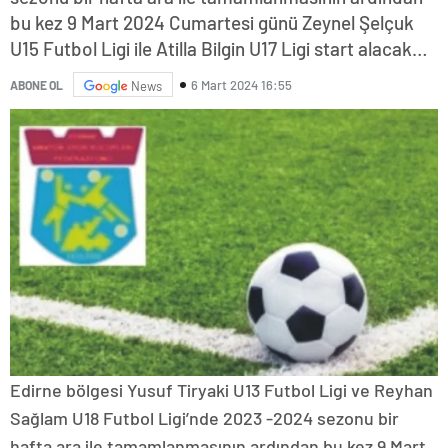
bu kez 9 Mart 2024 Cumartesi günü Zeynel Şelçuk
U15 Futbol Ligi ile Atilla Bilgin U17 Ligi start alacak…
6 Mart 2024 16:55
ABONE OL
News
Edirne bölgesi Yusuf Tiryaki U13 Futbol Ligi ve Reyhan
Sağlam U18 Futbol Ligi’nde 2023 -2024 sezonu bir
hafta ara ile tamamlanmasının ardından bu kez 9 Mart