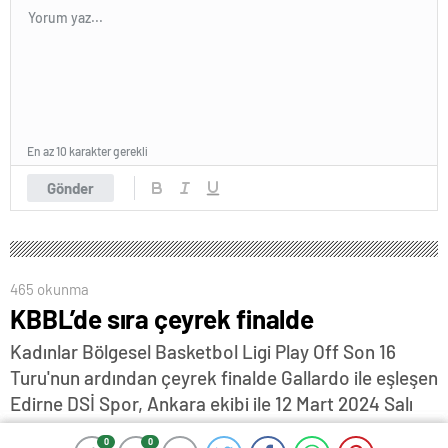
En az 10 karakter gerekli
Gönder
465 okunma
KBBL’de sıra çeyrek finalde
Kadınlar Bölgesel Basketbol Ligi Play Off Son 16
Turu'nun ardından çeyrek finalde Gallardo ile eşleşen
Edirne DSİ Spor, Ankara ekibi ile 12 Mart 2024 Salı
günü Mimar Sinan Spor Salonu'nda karşı karşıya
0
0
0
0