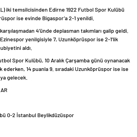
L) iki temsilcisinden Edirne 1922 Futbol Spor Kulübü
spor ise evinde Bigaspor’a 2-1 yenildi.
 karşılaşmadan 4’ünde deplasman takımları galip geldi.
Ezinespor yenilgisiyle 7, Uzunköprüspor ise 2-1’lik
ubiyetini aldı.
Futbol Spor Kulübü, 10 Aralık Çarşamba günü oynanacak
uk ederken, 14 puanla 9. sıradaki Uzunköprüspor ise ise
ıya gelecek.
LAR
ü 0-2 İstanbul Beylikdüzüspor