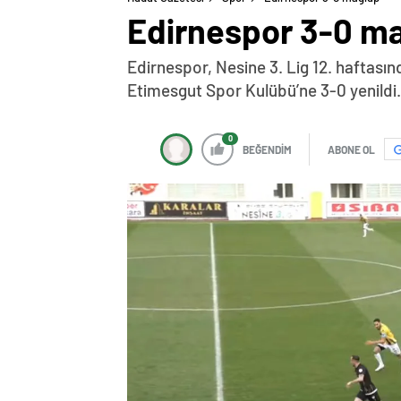
Edirnespor 3-0 m
Edirnespor, Nesine 3. Lig 12. haftası
Etimesgut Spor Kulübü’ne 3-0 yenild
0
BEĞENDİM
ABONE OL