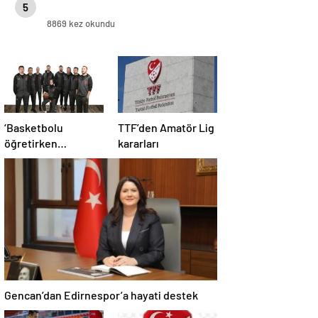
5
8869 kez okundu
‘Basketbolu
TTF’den Amatör Lig
öğretirken
kararları
sevdirmeye
çalışıyoruz’
Gencan’dan Edirnespor’a hayati destek