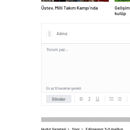
Üstev, Milli Takım Kampı’nda
Gelişim
kulüp
En az 10 karakter gerekli
Gönder
Hudut Gazetesi
Spor
Edirnespor 3-0 mağlup