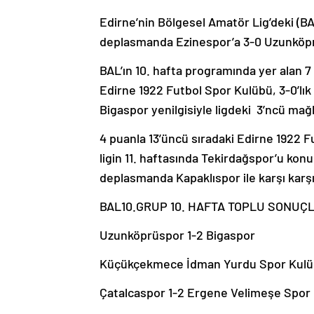
Edirne’nin Bölgesel Amatör Lig’deki (BA
deplasmanda Ezinespor’a 3-0 Uzunköprü
BAL’ın 10. hafta programında yer alan 7
Edirne 1922 Futbol Spor Kulübü, 3-0’lık 
Bigaspor yenilgisiyle ligdeki 3’ncü mağl
4 puanla 13’üncü sıradaki Edirne 1922 
ligin 11. haftasında Tekirdağspor’u kon
deplasmanda Kapaklıspor ile karşı karş
BAL10.GRUP 10. HAFTA TOPLU SONUÇ
Uzunköprüspor 1-2 Bigaspor
Küçükçekmece İdman Yurdu Spor Kulüb
Çatalcaspor 1-2 Ergene Velimeşe Spor