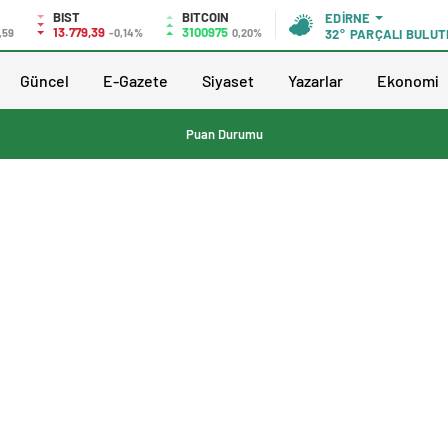
BIST
BITCOIN
EDIRNE
13.779,39
3100975
,59
-0,14%
0,20%
32°
PARÇALI BULUT
Güncel
E-Gazete
Siyaset
Yazarlar
Ekonomi
Puan Durumu