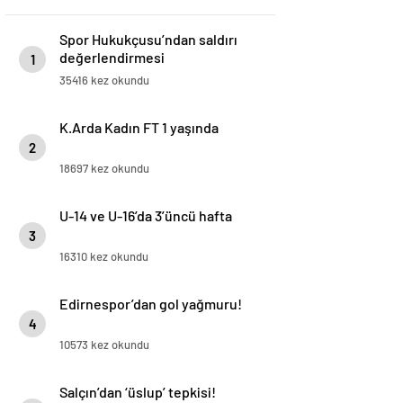
Spor Hukukçusu’ndan saldırı
değerlendirmesi
1
35416 kez okundu
K.Arda Kadın FT 1 yaşında
2
18697 kez okundu
U-14 ve U-16’da 3’üncü hafta
3
16310 kez okundu
Edirnespor’dan gol yağmuru!
4
10573 kez okundu
Salçın’dan ‘üslup’ tepkisi!