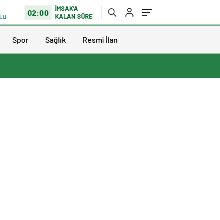
İMSAK'A
02:00
KALAN SÜRE
LU
Spor
Sağlık
Resmi İlan