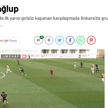
ağlup
nda ilk yarısı golsüz kapanan karşılaşmada Ankara’da gr
i…
0
News