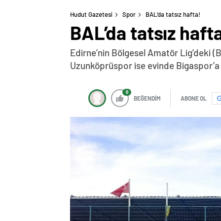
Hudut Gazetesi
Spor
BAL’da tatsız hafta!
BAL’da tatsız haft
Edirne’nin Bölgesel Amatör Lig’deki 
Uzunköprüspor ise evinde Bigaspor’a 
0
BEĞENDİM
ABONE OL