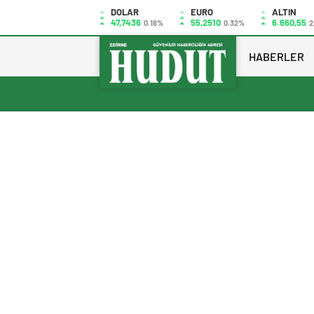
DOLAR
EURO
ALTIN
47,7436
55,2510
6.660,55
0.18%
0.32%
2
HABERLER