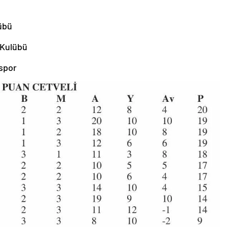
übü
 Kulübü
spor