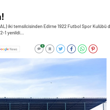
a!
(BAL) iki temsilcisinden Edirne 1922 Futbol Spor Kulüb
2-1 yenildi…
0
News