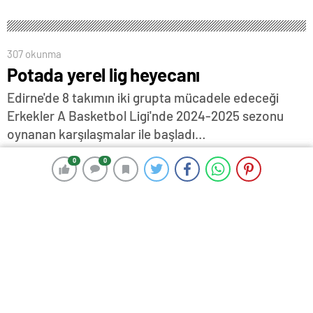
307 okunma
Potada yerel lig heyecanı
Edirne'de 8 takımın iki grupta mücadele edeceği
Erkekler A Basketbol Ligi'nde 2024-2025 sezonu
oynanan karşılaşmalar ile başladı…
28 Kasım 2024 15:31
ABONE OL
News
0
0
0
0