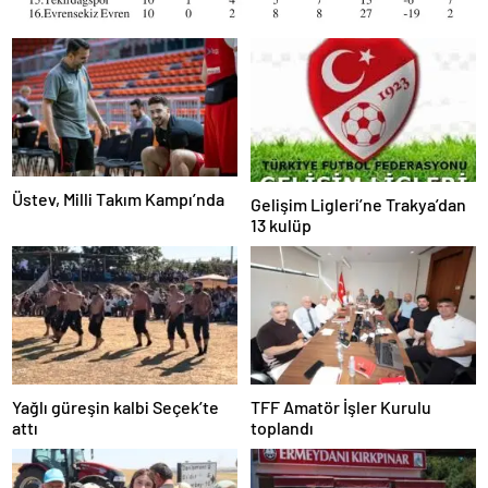
Üstev, Milli Takım Kampı’nda
Gelişim Ligleri’ne Trakya’dan
13 kulüp
Yağlı güreşin kalbi Seçek’te
TFF Amatör İşler Kurulu
attı
toplandı