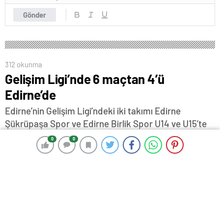
Gönder
312 okunma
Gelişim Ligi’nde 6 maçtan 4’ü
Edirne’de
Edirne’nin Gelişim Ligi’ndeki iki takımı Edirne
Şükrüpaşa Spor ve Edirne Birlik Spor U14 ve U15’te
yarın evinde, Edirne Şükrüpaşa Spor U16 ve U17
0
0
0
0
takımları ise bugün deplasmanda puan mücadelesi
verecek.
14 Kasım 2025 17:37
ABONE OL
News