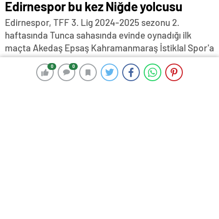
Edirnespor bu kez Niğde yolcusu
Edirnespor, TFF 3. Lig 2024-2025 sezonu 2.
haftasında Tunca sahasında evinde oynadığı ilk
maçta Akedaş Epsaş Kahramanmaraş İstiklal Spor'a
2-0 yenilerek yine puanla tanışamaması sonucu son
0
0
0
0
sıradaki yerinden uzaklaşamazken, haftaya ise 8
karşılaşmadan 5'inde galip gelen deplasman
takımları damgasını vurdu…
16 Eylül 2024 17:21
ABONE OL
News