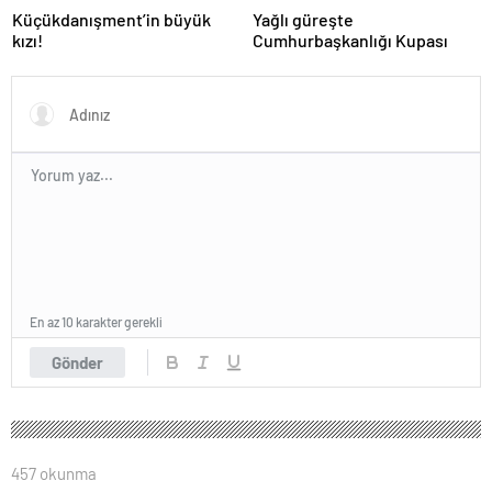
Küçükdanışment’in büyük
Yağlı güreşte
kızı!
Cumhurbaşkanlığı Kupası
En az 10 karakter gerekli
Gönder
457 okunma