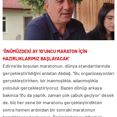
‘ÖNÜMÜZDEKİ AY 10’UNCU MARATON İÇİN
HAZIRLIKLARIMIZ BAŞLAYACAK’
Edirne’de koşulan maratonun, dünya standartlarında
gerçekleştirildiğini anlatan Akdağ, “Bu organizasyonları
gerçekleştirirken, bir inanmışlıkla, adanmışlıkla
yolculuk gerçekleştiriyoruz. Bazen dönüp arkaya
bakınca ‘9’u da yaptık, zaman çok çabuk geçiyor’ desek
de, biz her sene bir maratonu gerçekleştirdikten
sonra hemen ardından bir sonraki maratonun