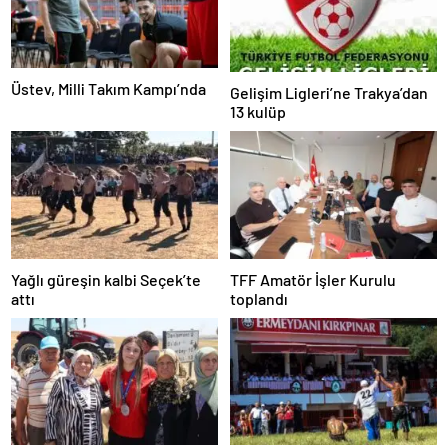
Üstev, Milli Takım Kampı’nda
Gelişim Ligleri’ne Trakya’dan
13 kulüp
Yağlı güreşin kalbi Seçek’te
TFF Amatör İşler Kurulu
attı
toplandı