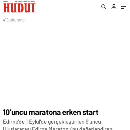
418 okunma
10’uncu maratona erken start
Edirne'de 1 Eylül'de gerçekleştirilen 9'uncu
Uluslararası Edirne Maratonu'nu değerlendiren,