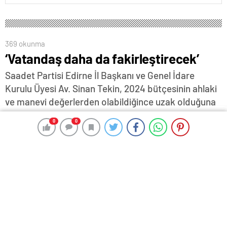
369 okunma
‘Vatandaş daha da fakirleştirecek’
Saadet Partisi Edirne İl Başkanı ve Genel İdare
Kurulu Üyesi Av. Sinan Tekin, 2024 bütçesinin ahlaki
ve manevi değerlerden olabildiğince uzak olduğuna
dikkat çekerek, “Bu bütçe; insanımızı aç ve işsiz
0
0
0
0
bırakmak demektir! Bu bütçe; devletimizi ve
milletimizi borca esir etmek demektir. Bu bütçe;
ülkemizi yumuşak lokma haline getirmek demektir”
dedi…
3 Ocak 2024 18:00
ABONE OL
News