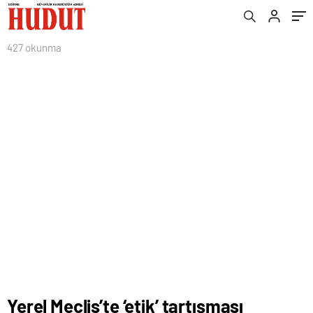
427 okunma
Yerel Meclis’te ‘etik’ tartışması