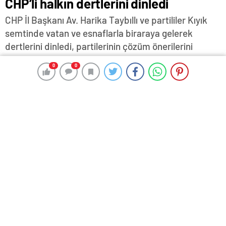
CHP’li halkın dertlerini dinledi
CHP İl Başkanı Av. Harika Taybıllı ve partililer Kıyık
semtinde vatan ve esnaflarla biraraya gelerek
dertlerini dinledi, partilerinin çözüm önerilerini
aktardı.
0
0
0
0
9 Aralık 2024 12:28
ABONE OL
News
CHP İl Başkanı Av. Harika Taybıllı ve partililer Kıyık