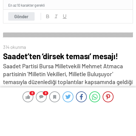
En az 10 karakter gerekli
Gönder
314 okunma
Saadet’ten ‘dirsek teması’ mesajı!
Saadet Partisi Bursa Milletvekili Mehmet Atmaca
partisinin 'Milletin Vekilleri, Milletle Buluşuyor'
temasıyla düzenlediği toplantılar kapsamında geldiği
Edirne'de, yerel seçimi gündemine aldı… Saadet
0
0
0
0
Partisi'nin yerel seçimlerde tüm il ve ilçelerde tek
başına seçime gireceğini söyleyen Atmaca, "Hedef
sonuç almaksa, bir kısım yerlerde bir takım dirsek
temasları olabilir. Bu tür oluşumlara kapalı değiliz"
dedi…